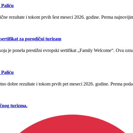
 Paliću
odlične rezultate i tokom prvih šest meseci 2026. godine. Prema najnovij
sertifikat za porodični turizam
 koja je ponela prestižni evropski sertifikat „Family Welcome“. Ova oznak
 Paliću
uzetno dobre rezultate i tokom prvih pet meseci 2026. godine. Prema pod
ičnog turizma.