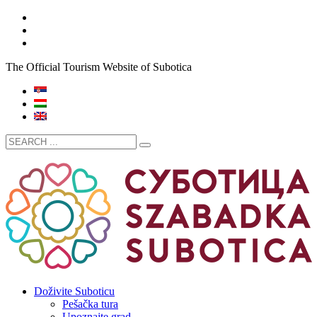
The Official Tourism Website of Subotica
Doživite Suboticu
Pešačka tura
Upoznajte grad