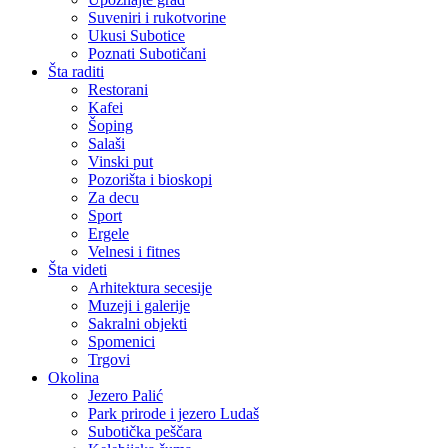
Suveniri i rukotvorine
Ukusi Subotice
Poznati Subotičani
Šta raditi
Restorani
Kafei
Šoping
Salaši
Vinski put
Pozorišta i bioskopi
Za decu
Sport
Ergele
Velnesi i fitnes
Šta videti
Arhitektura secesije
Muzeji i galerije
Sakralni objekti
Spomenici
Trgovi
Okolina
Jezero Palić
Park prirode i jezero Ludaš
Subotička peščara