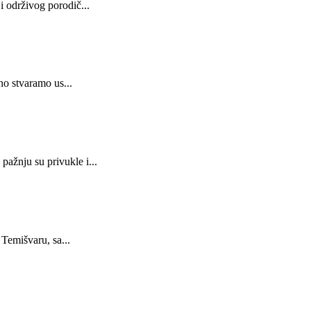
i održivog porodič...
no stvaramo us...
ažnju su privukle i...
 Temišvaru, sa...