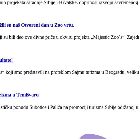
ih projekata saradnje Srbije i Hrvatske, doprinosi razvoju savremenog 
žili su naš Otvoreni dan u Zoo vrtu.
ji su bili deo ove divne priče u okviru projekta „Majestic Zoo`s“. Zajed
ltate!
“ koji smo predstavili na proteklom Sajmu turizma u Beogradu, veliku p
turizma u Temišvaru
rističku ponudu Subotice i Palića na promociji turizma Srbije održanoj u