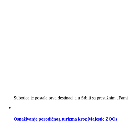
Subotica je postala prva destinacija u Srbiji sa prestižnim „Fa
Osnaživanje porodičnog turizma kroz Majestic ZOOs