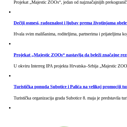
Projekat „Majestic ZOOs“, jedan od najznačajnijih prekograničn
Dečiji osmesi, radoznalost i ljubav prema životinjama obele
Hvala svim mališanima, roditeljima, partnerima i prijateljima ko
Projekat „Majestic ZOOs“ nastavlja da beleži značajne rezu
U okviru Interreg IPA projekta Hrvatska–Srbija „Majestic ZOOs
Turistička ponuda Subotice i Palića na velikoj promociji 
Turistička organizacija grada Subotice 8. maja je predstavila tu