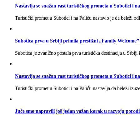
Nastavlja se snažan rast turističkog prometa u Subotici i na
Turistički promet u Subotici i na Paliću nastavio je da beleži 
Subotica prva u Srbiji primila prestižni „Family Welcome” 
Subotica je zvanično postala prva turistička destinacija u Srbiji
Nastavlja se snažan rast turističkog prometa u Subotici i na
Turistički promet u Subotici i na Paliću nastavlja da beleži iz
Juče smo napravili još jedan važan korak u razvoju porod