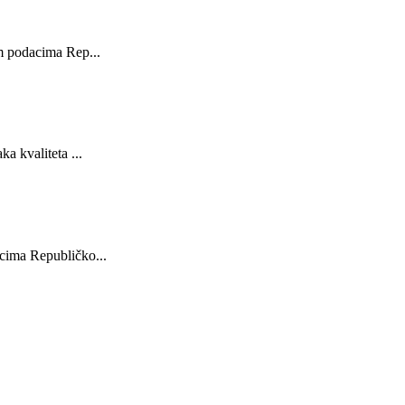
im podacima Rep...
a kvaliteta ...
acima Republičko...