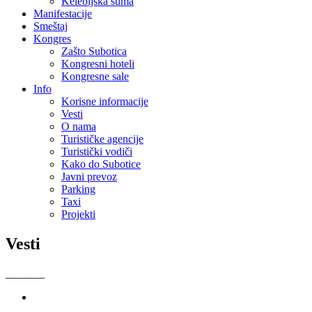
Kelebijska šuma
Manifestacije
Smeštaj
Kongres
Zašto Subotica
Kongresni hoteli
Kongresne sale
Info
Korisne informacije
Vesti
O nama
Turističke agencije
Turistički vodiči
Kako do Subotice
Javni prevoz
Parking
Taxi
Projekti
Vesti
_______