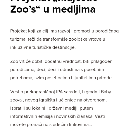
Zoo’s“ u medijima
Projekat koji za cilj ima razvoj i promociju porodičnog
turizma, teži da transformiše zoološke vrtove u
inkluzivne turističke destinacije.
Zoo vrt će dobiti dodatnu vrednost, biti prilagođen
porodicama, deci, deci i odraslima s posebnim
potrebama, svim posetiocima i ljubiteljima prirode.
Vest o prekograničnoj IPA saradnji, izgradnji Baby
zoo-a , novog igrališta i učionice na otvorenom,
ispratili su lokalni i državni mediji, putem
informativnih emisija i novinskih članaka. Vesti
možete pronaći na sledećim linkovima…