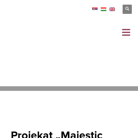
04.03.2025
/
PUBLISHED IN
MAJESTIC
,
VESTI
Projekat „Majestic