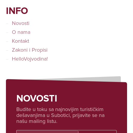
INFO
Novosti
O nama
Kontakt
Zakoni i Propisi
HelloVojvodina!
NOVOSTI
Budite u toku sa najnovijim turističkim
dešavanjima u Subotici, prijavite se na
našu mailing listu.