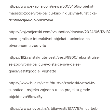
https://www.ekapija.com/news/5055456/projekat-
majestic-zoos-vrt-u-palicu-kao-inkluzivna-turisticka-
destinacija-koja-priblizava
https://vojvodjanski.com/tvsubotica/drustvo/2024/06/12/13
novo-igraliste-interaktivni-objekat-i-ucionica-na-
otvorenom-u-zoo-vrtu-
https://192.rs/istaknute-vesti/vesti/9800/rekonstruise-
se-zoo-vrt-na-palicu-evo-sta-ce-sve-da-se-
gradi/vest#google_vignette
https://www.blic.rs/vesti/drustvo/zooloski-vrtovi-iz-
subotice-i-osijeka-zajedno-u-ipa-projektu-grade-
objekte-za/6ldwx5y
https://www.novosti.rs/srbija/vesti/1377767/nicu-bebi-