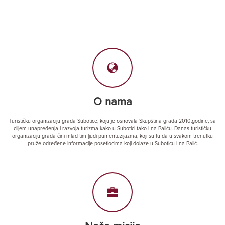
O nama
Turističku organizaciju grada Subotice, koju je osnovala Skupština grada 2010.godine, sa
ciljem unapređenja i razvoja turizma kako u Subotici tako i na Paliću. Danas turističku
organizaciju grada čini mlad tim ljudi pun entuzijazma, koji su tu da u svakom trenutku
pruže određene informacije posetiocima koji dolaze u Suboticu i na Palić.