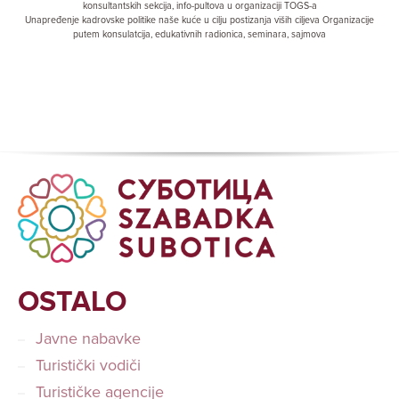
konsultantskih sekcija, info-pultova u organizaciji TOGS-a
Unapređenje kadrovske politike naše kuće u cilju postizanja viših ciljeva Organizacije
putem konsulatcija, edukativnih radionica, seminara, sajmova
OSTALO
Javne nabavke
Turistički vodiči
Turističke agencije