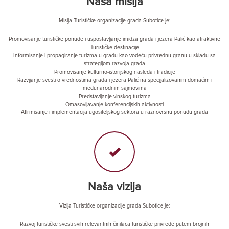
Naša misija
Misija Turističke organizacije grada Subotice je:
Promovisanje turističke ponude i uspostavljanje imidža grada i jezera Palić kao atraktivne
Turističke destinacije
Informisanje i propagiranje turizma u gradu kao vodeću privrednu granu u skladu sa
strategijom razvoja grada
Promovisanje kulturno-istorijskog nasleđa i tradicije
Razvijanje svesti o vrednostima grada i jezera Palić na specijalizovanim domaćim i
međunarodnim sajmovima
Predstavljanje vinskog turizma
Omasovljavanje konferencijskih aktivnosti
Afirmisanje i implementacija ugositeljskog sektora u raznovrsnu ponudu grada
Naša vizija
Vizija Turističke organizacije grada Subotice je:
Razvoj turističke svesti svih relevantnih činilaca turističke privrede putem brojnih