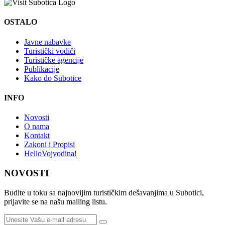
OSTALO
Javne nabavke
Turistički vodiči
Turističke agencije
Publikacije
Kako do Subotice
INFO
Novosti
O nama
Kontakt
Zakoni i Propisi
HelloVojvodina!
NOVOSTI
Budite u toku sa najnovijim turističkim dešavanjima u Subotici,
prijavite se na našu mailing listu.