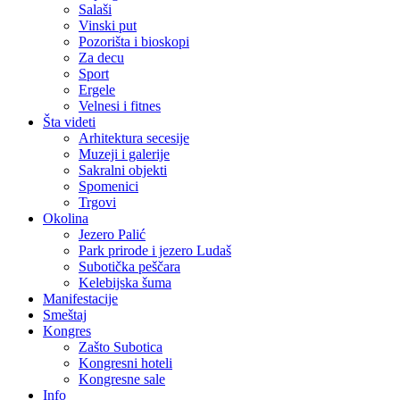
Salaši
Vinski put
Pozorišta i bioskopi
Za decu
Sport
Ergele
Velnesi i fitnes
Šta videti
Arhitektura secesije
Muzeji i galerije
Sakralni objekti
Spomenici
Trgovi
Okolina
Jezero Palić
Park prirode i jezero Ludaš
Subotička peščara
Kelebijska šuma
Manifestacije
Smeštaj
Kongres
Zašto Subotica
Kongresni hoteli
Kongresne sale
Info