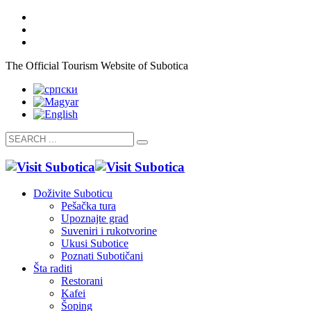
The Official Tourism Website of Subotica
Doživite Suboticu
Pešačka tura
Upoznajte grad
Suveniri i rukotvorine
Ukusi Subotice
Poznati Subotičani
Šta raditi
Restorani
Kafei
Šoping