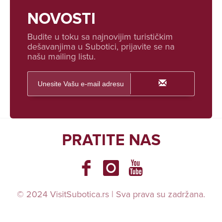
NOVOSTI
Budite u toku sa najnovijim turističkim
dešavanjima u Subotici, prijavite se na
našu mailing listu.
PRATITE NAS
© 2024 VisitSubotica.rs | Sva prava su zadržana.