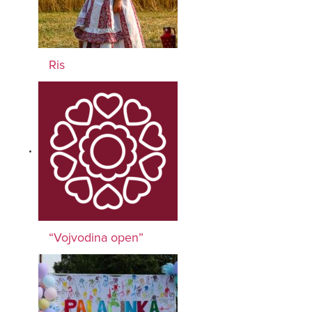
Ris
“Vojvodina open”