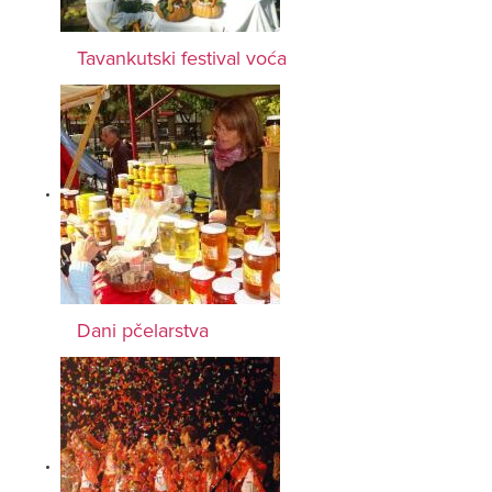
Tavankutski festival voća
Dani pčelarstva