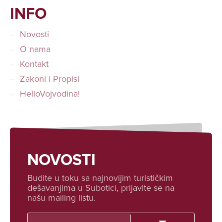
INFO
Novosti
O nama
Kontakt
Zakoni i Propisi
HelloVojvodina!
NOVOSTI
Budite u toku sa najnovijim turističkim
dešavanjima u Subotici, prijavite se na
našu mailing listu.