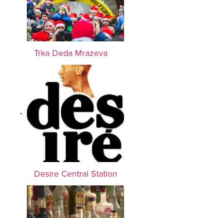
Trka Deda Mrazeva
Desire Central Station