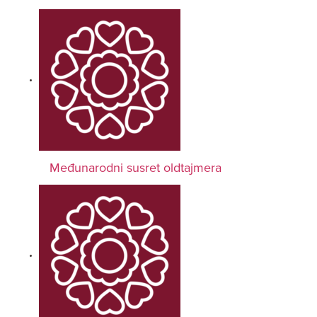
Međunarodni susret oldtajmera