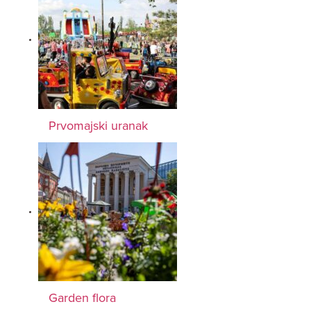
Prvomajski uranak
Garden flora