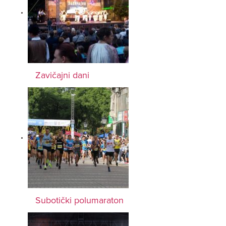
Zavičajni dani
Subotički polumaraton