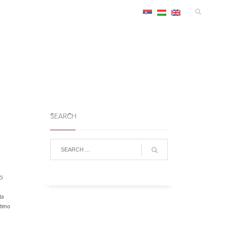
MANIFESTACIJE
SMEŠTAJ
KONGRES
INFO
SEARCH
i
ta
stimo