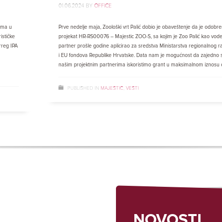
01.06.2024
BY
OFFICE
izma u
Prve nedelje maja, Zoološki vrt Palić dobio je obaveštenje da je odobre
ističke
projekat HR-RS00076 – Majestic ZOO-S, sa kojim je Zoo Palić kao vode
rreg IPA
partner prošle godine aplicirao za sredstva Ministarstva regionalnog r
i EU fondova Republike Hrvatske. Data nam je mogućnost da zajedno 
našim projektnim partnerima iskoristimo grant u maksimalnom iznosu 
PUBLISHED IN
MAJESTIC
,
VESTI
NOVOSTI