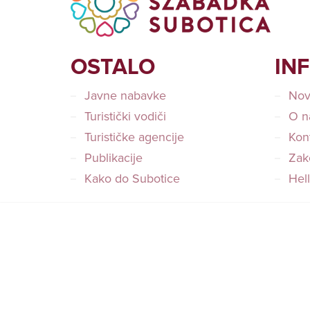
OSTALO
IN
Javne nabavke
Nov
Turistički vodiči
O n
Turističke agencije
Kon
Publikacije
Zako
Kako do Subotice
Hel