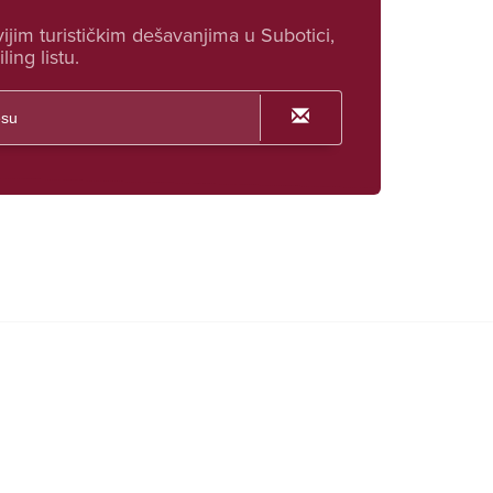
ijim turističkim dešavanjima u Subotici,
ling listu.