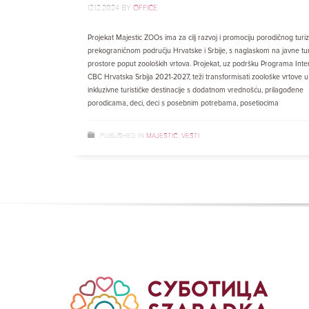
12.12.2024
BY
OFFICE
Projekat Majestic ZOOs ima za cilj razvoj i promociju porodičnog tur
prekograničnom području Hrvatske i Srbije, s naglaskom na javne tur
prostore poput zooloških vrtova. Projekat, uz podršku Programa Inte
CBC Hrvatska Srbija 2021-2027, teži transformisati zoološke vrtove u
inkluzivne turističke destinacije s dodatnom vrednošću, prilagođene
porodicama, d‌eci, deci s posebnim potrebama, posetiocima
PUBLISHED IN
MAJESTIC
,
VESTI