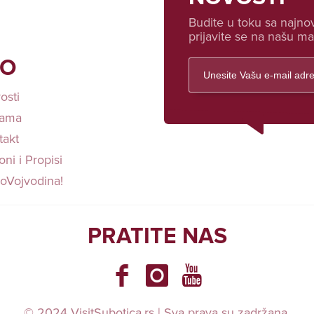
Budite u toku sa najnov
prijavite se na našu mai
FO
osti
ama
takt
ni i Propisi
loVojvodina!
PRATITE NAS
© 2024 VisitSubotica.rs | Sva prava su zadržana.