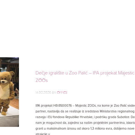
UBOTICU
ŠTA RADITI
ŠTA VIDETI
OKOLINA
Dečje igralište u Zoo Palić – IPA projekat Majestic
ZOOs
14.02.2026
BY
OFFICE
IPA projekat HR-RS00076 – Majestic ZOOs, na kome je Zoo Palić vodeć
partner, nastavlja da se realizuje iz sredstava Ministarstva regionalnog
razvoja i EU fondova Republike Hrvatske, i podršku grada Subotice. Da
nam je mogućnost da, zajedno sa našim projektnim partnerima, iskori
grant u maksimalnom iznosu od skoro 1,3 miliona evra, dobijemo nove
atrakcije u