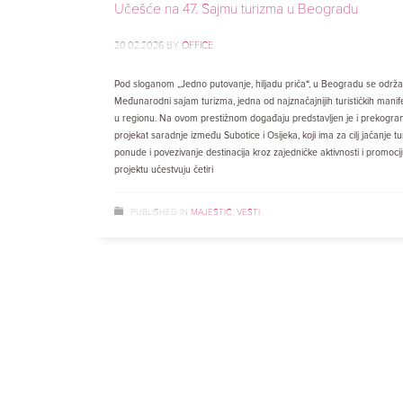
Učešće na 47. Sajmu turizma u Beogradu
20.02.2026
BY
OFFICE
Pod sloganom „Jedno putovanje, hiljadu priča“, u Beogradu se održa
Međunarodni sajam turizma, jedna od najznačajnijih turističkih manife
u regionu. Na ovom prestižnom događaju predstavljen je i prekogran
projekat saradnje između Subotice i Osijeka, koji ima za cilj jačanje tu
ponude i povezivanje destinacija kroz zajedničke aktivnosti i promocij
projektu učestvuju četiri
PUBLISHED IN
MAJESTIC
,
VESTI