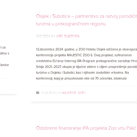
Osijek i Subotica – partnerstvo za razvoj porodič
turizma u prekograničnom regionu
13.12.2024
BY
VISIT SUBOTICA
rt će
12.decembra 2024. godine, u ZOO Hotelu Osijek održana je otvarajuć
slima s
konferencija projekta MAJESTIC ZOO-S. Ovaj projekat, sufinansiran
sredstvima EU kroz Interreg IPA Program prekogranične saradnje Hrv
čionice
Srbija 2021–2027, okupio je ključne aktere s ciljem unapređenja porod
turizma u Osijeku i Subotici, kao i njihovim zoološkim vrtovima. Na
konferenciji, kojoj je prisustvovalo više od 70 učesnika, istaknuta
PUBLISHED IN
MAJESTIC
,
VESTI
Odobreno finansiranje IPA projekta Zoo vrtu Palić