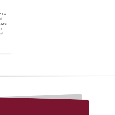
n IPA
ći
azvoja
sa
od