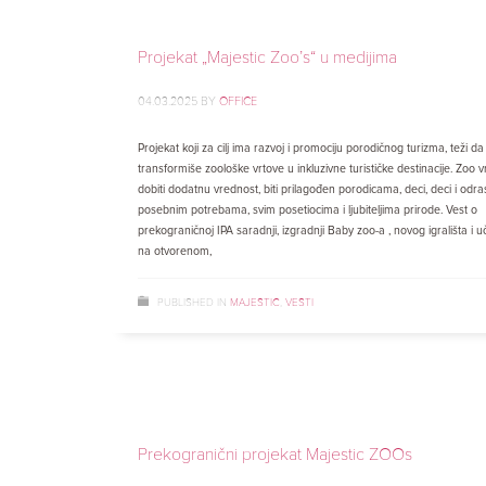
Projekat „Majestic Zoo’s“ u medijima
04.03.2025
BY
OFFICE
Projekat koji za cilj ima razvoj i promociju porodičnog turizma, teži da
transformiše zoološke vrtove u inkluzivne turističke destinacije. Zoo v
dobiti dodatnu vrednost, biti prilagođen porodicama, deci, deci i odra
posebnim potrebama, svim posetiocima i ljubiteljima prirode. Vest o
prekograničnoj IPA saradnji, izgradnji Baby zoo-a , novog igrališta i u
na otvorenom,
PUBLISHED IN
MAJESTIC
,
VESTI
Prekogranični projekat Majestic ZOOs