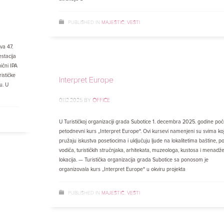
PUBLISHED IN
MAJESTIC
,
VESTI
va 47.
stacija
ični IPA
rističke
Interpret Europe
u. U
01.12.2025
BY
OFFICE
U Turističkoj organizaciji grada Subotice 1. decembra 2025. godine poč
petodnevni kurs „Interpret Europe“. Ovi kursevi namenjeni su svima koj
pružaju iskustva posetiocima i uključuju ljude na lokalitetima baštine, p
vodiča, turističkih stručnjaka, arhitekata, muzeologa, kustosa i menadž
lokacija. — Turistička organizacija grada Subotice sa ponosom je
organizovala kurs „Interpret Europe“ u okviru projekta
PUBLISHED IN
MAJESTIC
,
VESTI