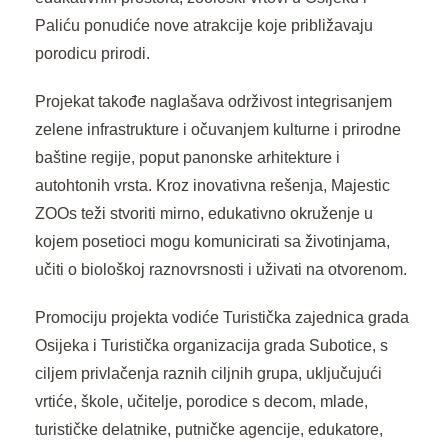
Paliću ponudiće nove atrakcije koje približavaju
porodicu prirodi.
Projekat takođe naglašava održivost integrisanjem
zelene infrastrukture i očuvanjem kulturne i prirodne
baštine regije, poput panonske arhitekture i
autohtonih vrsta. Kroz inovativna rešenja, Majestic
ZOOs teži stvoriti mirno, edukativno okruženje u
kojem posetioci mogu komunicirati sa životinjama,
učiti o biološkoj raznovrsnosti i uživati na otvorenom.
Promociju projekta vodiće Turistička zajednica grada
Osijeka i Turistička organizacija grada Subotice, s
ciljem privlačenja raznih ciljnih grupa, uključujući
vrtiće, škole, učitelje, porodice s d‌ecom, mlade,
turističke d‌elatnike, putničke agencije, edukatore,