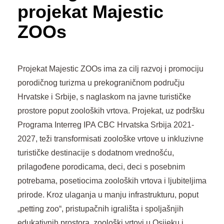
projekat Majestic
ZOOs
Projekat Majestic ZOOs ima za cilj razvoj i promociju
porodičnog turizma u prekograničnom području
Hrvatske i Srbije, s naglaskom na javne turističke
prostore poput zooloških vrtova. Projekat, uz podršku
Programa Interreg IPA CBC Hrvatska Srbija 2021-
2027, teži transformisati zoološke vrtove u inkluzivne
turističke destinacije s dodatnom vrednošću,
prilagođene porodicama, d‌eci, deci s posebnim
potrebama, posetiocima zooloških vrtova i ljubiteljima
prirode. Kroz ulaganja u manju infrastrukturu, poput
„petting zoo“, pristupačnih igrališta i spoljašnjih
edukativnih prostora, zoološki vrtovi u Osijeku i