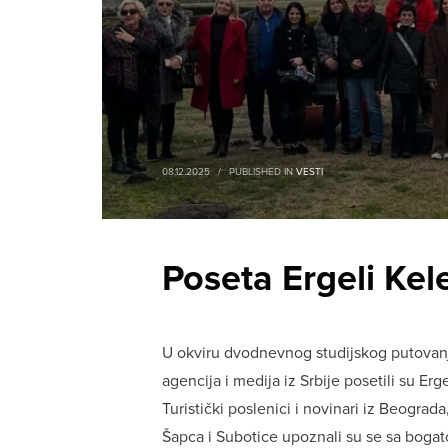
08.12.2025
/
PUBLISHED IN
VESTI
Poseta Ergeli Kele
U okviru dvodnevnog studijskog putovanja
agencija i medija iz Srbije posetili su Erg
Turistički poslenici i novinari iz Beogra
Šapca i Subotice upoznali su se sa boga