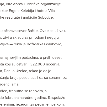
ja, direktorka Turističke organizacije
ktor Ergele Kelebija i hotela Vila
čke rezultate i ambicije Subotice,
o dočarava sever Bačke. Ovde se uživa u
 živi u skladu sa prirodom i neguju
tljiva — rekla je Božidarka Golubović,
ma najnovijim podacima, u prvih deset
ta koji su ostvarili 322.000 noćenja.
ur, Danilo Uzelac, rekao je da je
anje broja posetilaca i da su spremni za
 agencijama.
dice, trenutno se renovira, a
a do februara naredne godine. Raspolaže
erenima, jezerom za pecanje i parkom.