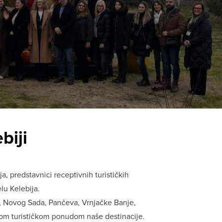
biji
, predstavnici receptivnih turističkih
elu Kelebija.
da, Novog Sada, Pančeva, Vrnjačke Banje,
tom turističkom ponudom naše destinacije.