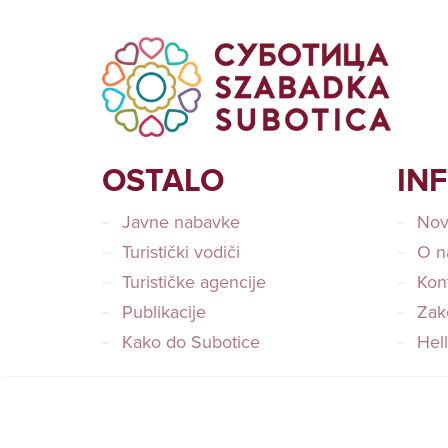
OSTALO
IN
Javne nabavke
Nov
Turistički vodiči
O n
Turističke agencije
Kon
Publikacije
Zako
Kako do Subotice
Hel