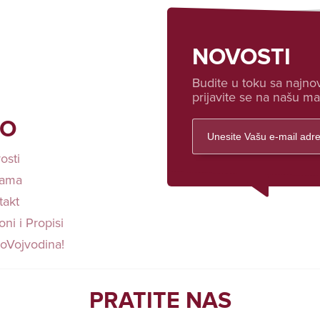
NOVOSTI
Budite u toku sa najnov
prijavite se na našu mai
FO
osti
ama
takt
ni i Propisi
loVojvodina!
PRATITE NAS