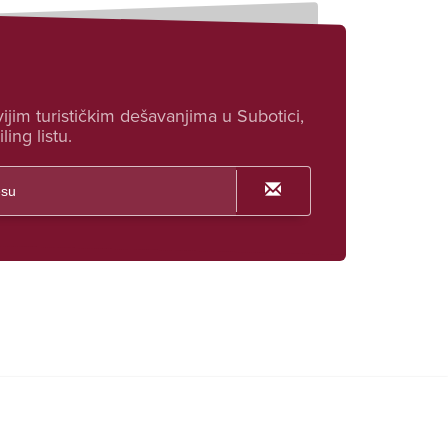
ijim turističkim dešavanjima u Subotici,
ling listu.