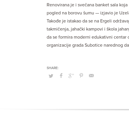
Renovirana je i svečana banket sala koja 
pogled na borovu šumu — izjavio je Uzel
Takođe je istakao da se na Ergeli održav
takmičenja, jahački kampovi i škola jahanj
da se formira moderni edukativni centar o
organizacije grada Subotice narednog dana