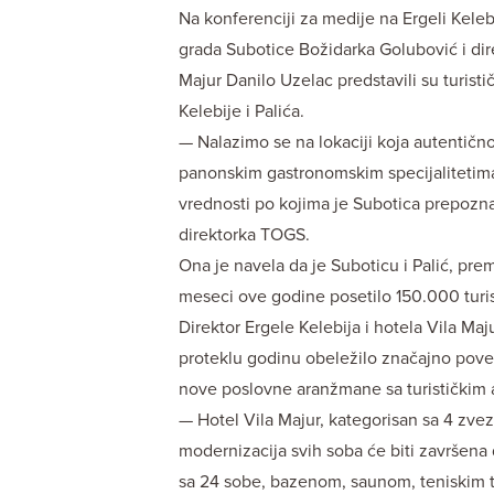
Na konferenciji za medije na Ergeli Kelebi
grada Subotice Božidarka Golubović i dire
Majur Danilo Uzelac predstavili su turisti
Kelebije i Palića.
— Nalazimo se na lokaciji koja autentičn
panonskim gastronomskim specijalitetima,
vrednosti po kojima je Subotica prepozna
direktorka TOGS.
Ona je navela da je Suboticu i Palić, pre
meseci ove godine posetilo 150.000 turis
Direktor Ergele Kelebija i hotela Vila Maj
proteklu godinu obeležilo značajno poveć
nove poslovne aranžmane sa turističkim
— Hotel Vila Majur, kategorisan sa 4 zvez
modernizacija svih soba će biti završen
sa 24 sobe, bazenom, saunom, teniskim t