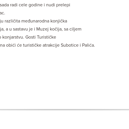
sada radi cele godine i nudi prelepi
ac.
aju različita međunarodna konjička
a, a u sastavu je i Muzej kočija, sa ciljem
 konjarstvu. Gosti Turističke
 obići će turističke atrakcije Subotice i Palića.