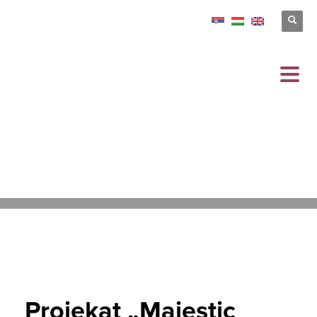
12.05.2026
/
PUBLISHED IN
VESTI
Projekat „Majestic