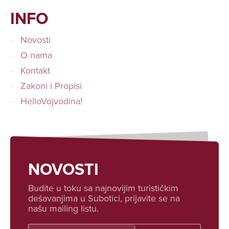
INFO
Novosti
O nama
Kontakt
Zakoni i Propisi
HelloVojvodina!
NOVOSTI
Budite u toku sa najnovijim turističkim
dešavanjima u Subotici, prijavite se na
našu mailing listu.