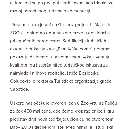
aktera koji su po prvi put sertifikovani kao idealni za
razvoj porodičnog turizma na destinaciji.
-Posebno nam je važno što kroz projekat „Majestic
ZOOs“ konkretno doprinosimo razvoju destinacija
prilagođenih porodicama. Sertifikacija turističkih
aktera i edukacija kroz „Family Welcome“ program
pokazuju da idemo u pravom smeru – ka stvaranju
kvalitetnijeg i sadržajnijeg turističkog iskustva za
najmlađe i njihove roditelje, ističe Božidarka
Golubović, direktorka Turističke organizacije grada
Subotice.
Uskoro nas očekuje otvoreni dan u Zoo vrtu na Paliću
za čak 450 mališana, gde ćemo kroz radionice i igru
predstaviti tri nova sadržaja: učionicu na otvorenom,
Baby ZOO i dečije igralište. Pred nama je i studijska