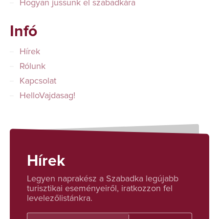
Hogyan jussunk el szabadkára
Infó
Hírek
Rólunk
Kapcsolat
HelloVajdasag!
Hírek
Legyen naprakész a Szabadka legújabb
turisztikai eseményeiről, iratkozzon fel
levelezőlistánkra.