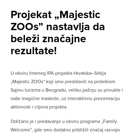
Projekat „Majestic
ZOOs” nastavlja da
beleži značajne
rezultate!
U okviru Interreg IPA projekta Hrvatska–Srbija
„Majestic ZOOs“ koji smo predstavili na proteklom
Sajmu turizma u Beogradu, veliku pažnju su privukle i
naše magične maskote, uz interaktivnu prezentaciju
aktivnosti i ciljeva projekta.
Održano je i predavanje u okviru programa „Family
Welcome”, gde smo dodatno približili značaj razvoja