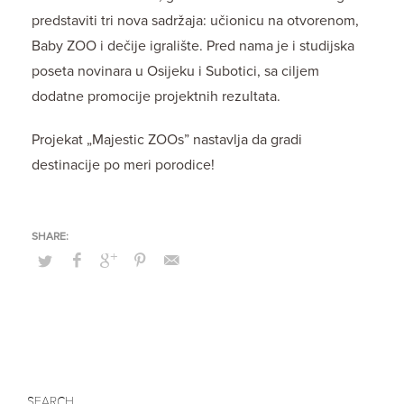
predstaviti tri nova sadržaja: učionicu na otvorenom,
Baby ZOO i dečije igralište. Pred nama je i studijska
poseta novinara u Osijeku i Subotici, sa ciljem
dodatne promocije projektnih rezultata.
Projekat „Majestic ZOOs” nastavlja da gradi
destinacije po meri porodice!
SEARCH