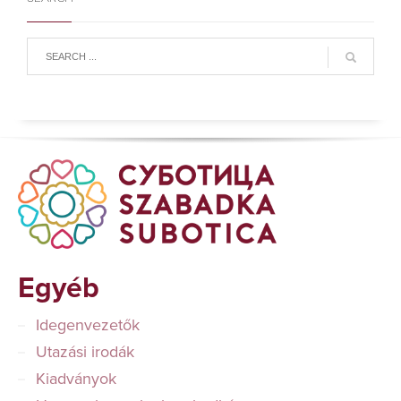
Egyéb
Idegenvezetők
Utazási irodák
Kiadványok