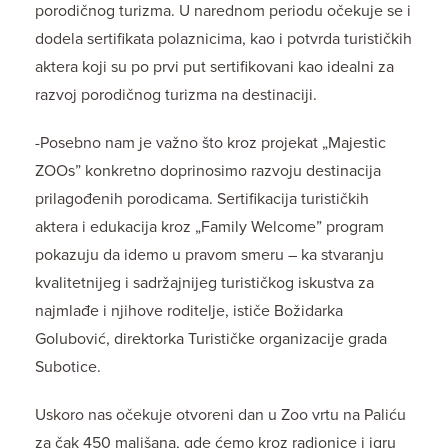
porodičnog turizma. U narednom periodu očekuje se i
dodela sertifikata polaznicima, kao i potvrda turističkih
aktera koji su po prvi put sertifikovani kao idealni za
razvoj porodičnog turizma na destinaciji.
-Posebno nam je važno što kroz projekat „Majestic
ZOOs” konkretno doprinosimo razvoju destinacija
prilagođenih porodicama. Sertifikacija turističkih
aktera i edukacija kroz „Family Welcome” program
pokazuju da idemo u pravom smeru – ka stvaranju
kvalitetnijeg i sadržajnijeg turističkog iskustva za
najmlađe i njihove roditelje, ističe Božidarka
Golubović, direktorka Turističke organizacije grada
Subotice.
Uskoro nas očekuje otvoreni dan u Zoo vrtu na Paliću
za čak 450 mališana, gde ćemo kroz radionice i igru