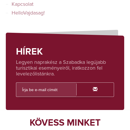
Kapcsolat
HelloVajdasag!
HÍREK
Legyen naprakész a Szabadka legújabb
turisztikai eseményeiről, iratkozzon fel
levelezőlistánkra.
KÖVESS MINKET