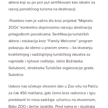
aktera koji su po prvi put sertifikovani kao idealni za
razvoj porodičnog turizma na destinaciji.
-Posebno nam je važno što kroz projekat “Majestic
ZOOs” konkretno doprinosimo razvoju destinacija
prilagođenih porodicama. Sertifikacija turističkih
aktera i edukacija kroz “Family Welcome” program
pokazuju da idemo u pravom smeru – ka stvaranju
kvalitetnijeg i sadržajnijeg turističkog iskustva za
najmlađe i njihove roditelje, ističe Božidarka
Golubović, direktorka Turističke organizacije grada
Subotice.
Uskoro nas očekuje otvoreni dan u Zoo vrtu na Paliću
za čak 450 mališana, gde ćemo kroz radionice i igru
predstaviti tri nova sadržaja: učionicu na otvorenom,
Baby ZOO i dečije igralište. Pred nama je i studijska