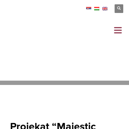
12.05.2026
/
PUBLISHED IN
NEWS
Projekat “Majestic