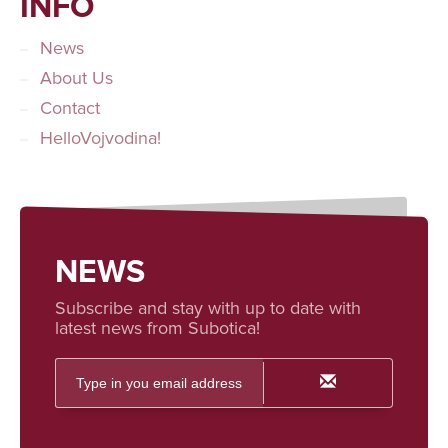
INFO
News
About Us
Contact
HelloVojvodina!
NEWS
Subscribe and stay with up to date with
latest news from Subotica!