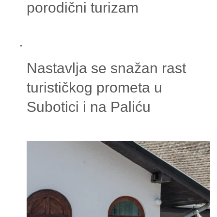
porodični turizam
Nastavlja se snažan rast
turističkog prometa u
Subotici i na Paliću