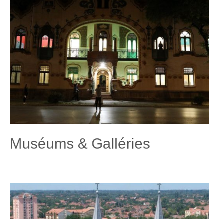
Muséums & Galléries