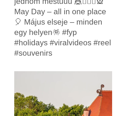
jednom mestuuu 🎪🤹🏼‍♂️🎡
May Day – all in one place
🎈 Május elseje – minden
egy helyen🪅 #fyp
#holidays #viralvideos #reel
#souvenirs