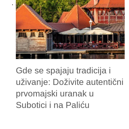
Gde se spajaju tradicija i
uživanje: Doživite autentični
prvomajski uranak u
Subotici i na Paliću