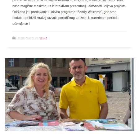
predstavili na proteklom Sajmu turizma u Beogradu, veliku pažnju su privukle i
naše magične maskote, uz interaktivnu prezentaciju aktivnosti i ciljeva projekta.
Održano je i predavanje u okviru programa “Family Welcome”, gde smo
dodatno približili značaj razvoja porodičnog turizma. U narednom periodu
očekuje se i
PUBLISHED IN
NEWS