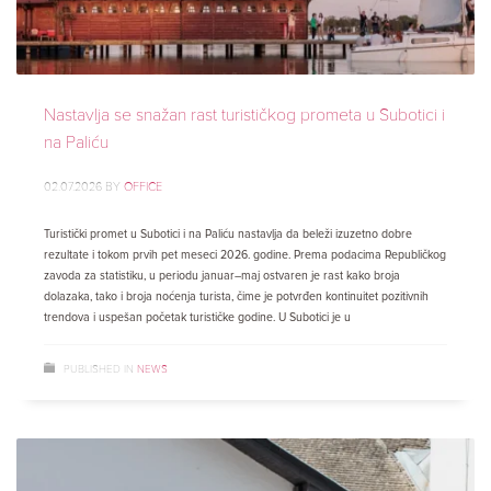
Nastavlja se snažan rast turističkog prometa u Subotici i
na Paliću
02.07.2026
BY
OFFICE
Turistički promet u Subotici i na Paliću nastavlja da beleži izuzetno dobre
rezultate i tokom prvih pet meseci 2026. godine. Prema podacima Republičkog
zavoda za statistiku, u periodu januar–maj ostvaren je rast kako broja
dolazaka, tako i broja noćenja turista, čime je potvrđen kontinuitet pozitivnih
trendova i uspešan početak turističke godine. U Subotici je u
PUBLISHED IN
NEWS