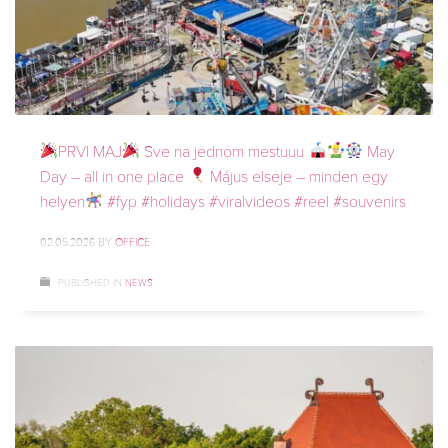
PRVI MAJ
Sve na jednom mestuuu
May
Day – all in one place
Május elseje – minden egy
helyen
#fyp #holidays #viralvideos #reel #souvenirs
02.05.2026
BY
OFFICE
PUBLISHED IN
NEWS