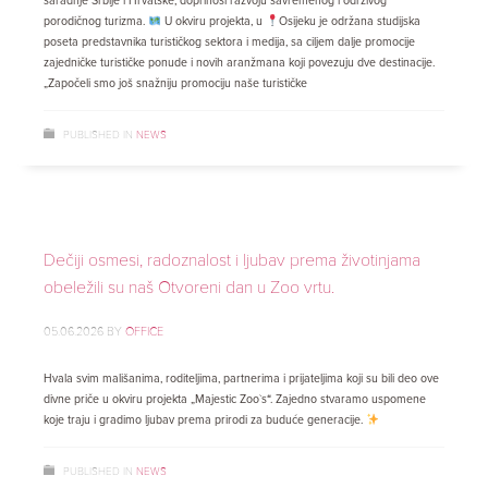
saradnje Srbije i Hrvatske, doprinosi razvoju savremenog i održivog
porodičnog turizma.
U okviru projekta, u
Osijeku je održana studijska
poseta predstavnika turističkog sektora i medija, sa ciljem dalje promocije
zajedničke turističke ponude i novih aranžmana koji povezuju dve destinacije.
„Započeli smo još snažniju promociju naše turističke
PUBLISHED IN
NEWS
Dečiji osmesi, radoznalost i ljubav prema životinjama
obeležili su naš Otvoreni dan u Zoo vrtu.
05.06.2026
BY
OFFICE
Hvala svim mališanima, roditeljima, partnerima i prijateljima koji su bili deo ove
divne priče u okviru projekta „Majestic Zoo`s“. Zajedno stvaramo uspomene
koje traju i gradimo ljubav prema prirodi za buduće generacije.
PUBLISHED IN
NEWS