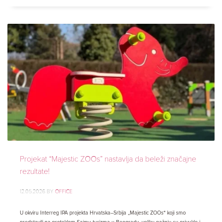
Projekat “Majestic ZOOs” nastavlja da beleži značajne
rezultate!
12.05.2026
BY
OFFICE
U okviru Interreg IPA projekta Hrvatska–Srbija „Majestic ZOOs“ koji smo