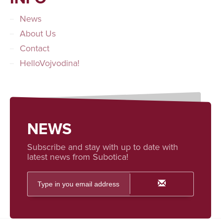
News
About Us
Contact
HelloVojvodina!
NEWS
Subscribe and stay with up to date with
latest news from Subotica!