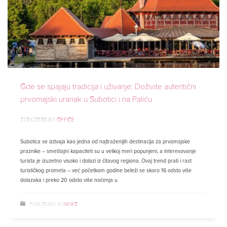
Gde se spajaju tradicija i uživanje: Doživite autentični
prvomajski uranak u Subotici i na Paliću
27.04.2026
BY
OFFICE
Subotica se izdvaja kao jedna od najtraženijih destinacija za prvomajske
praznike – smeštajni kapaciteti su u velikoj meri popunjeni, a interesovanje
turista je izuzetno visoko i dolazi iz čitavog regiona. Ovaj trend prati i rast
turističkog prometa – već početkom godine beleži se skoro 16 odsto više
dolazaka i preko 20 odsto više noćenja u
PUBLISHED IN
NEWS