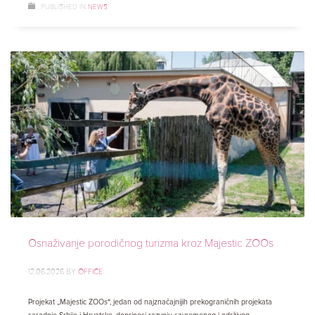
PUBLISHED IN
NEWS
Osnaživanje porodičnog turizma kroz Majestic ZOOs
12.06.2026
BY
OFFICE
Projekat „Majestic ZOOs“, jedan od najznačajnijih prekograničnih projekata