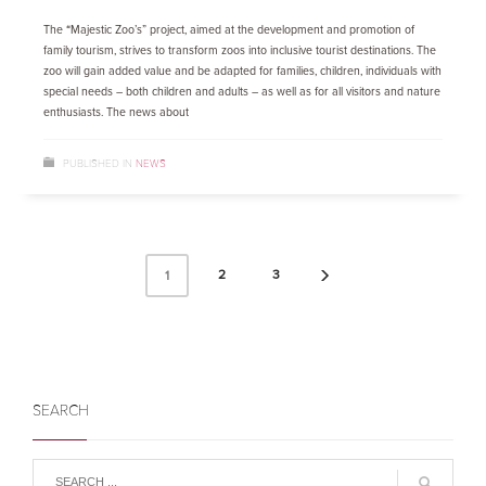
The “Majestic Zoo’s” project, aimed at the development and promotion of
family tourism, strives to transform zoos into inclusive tourist destinations. The
zoo will gain added value and be adapted for families, children, individuals with
special needs – both children and adults – as well as for all visitors and nature
enthusiasts. The news about
PUBLISHED IN
NEWS
2
3
1
SEARCH