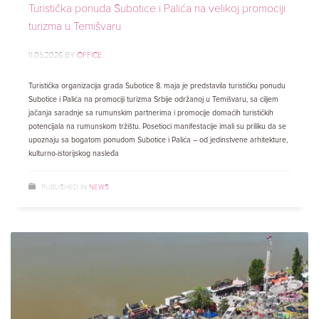
Turistička ponuda Subotice i Palića na velikoj promociji
turizma u Temišvaru
11.05.2026
BY
OFFICE
Turistička organizacija grada Subotice 8. maja je predstavila turističku ponudu
Subotice i Palića na promociji turizma Srbije održanoj u Temišvaru, sa ciljem
jačanja saradnje sa rumunskim partnerima i promocije domaćih turističkih
potencijala na rumunskom tržištu. Posetioci manifestacije imali su priliku da se
upoznaju sa bogatom ponudom Subotice i Palića – od jedinstvene arhitekture,
kulturno-istorijskog nasleđa
PUBLISHED IN
NEWS