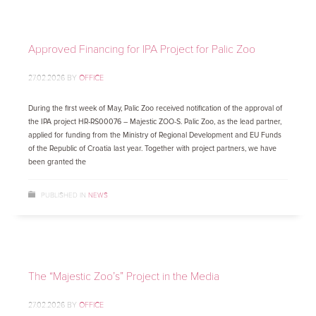
Approved Financing for IPA Project for Palic Zoo
27.02.2026
BY
OFFICE
During the first week of May, Palic Zoo received notification of the approval of
the IPA project HR-RS00076 – Majestic ZOO-S. Palic Zoo, as the lead partner,
applied for funding from the Ministry of Regional Development and EU Funds
of the Republic of Croatia last year. Together with project partners, we have
been granted the
PUBLISHED IN
NEWS
The “Majestic Zoo’s” Project in the Media
27.02.2026
BY
OFFICE