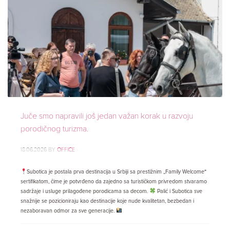
Juče smo napravili još jedan važan korak u razvoju
porodičnog turizma.
18.06.2026
BY
OFFICE
Subotica je postala prva destinacija u Srbiji sa prestižnim „Family Welcome“
sertifikatom, čime je potvrđeno da zajedno sa turističkom privredom stvaramo
sadržaje i usluge prilagođene porodicama sa decom.
Palić i Subotica sve
snažnije se pozicioniraju kao destinacije koje nude kvalitetan, bezbedan i
nezaboravan odmor za sve generacije.