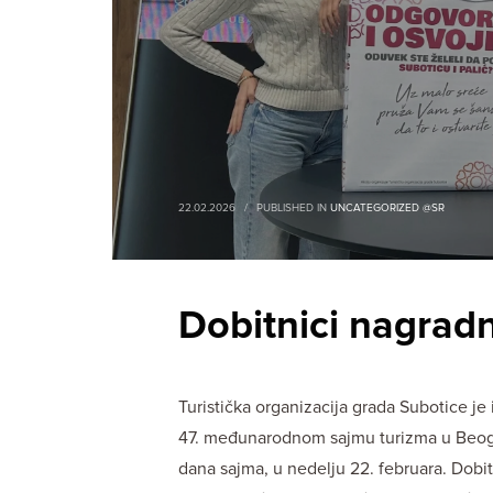
22.02.2026
/
PUBLISHED IN
UNCATEGORIZED @SR
Dobitnici nagrad
Turistička organizacija grada Subotice j
47. međunarodnom sajmu turizma u Beogra
dana sajma, u nedelju 22. februara. Dobit