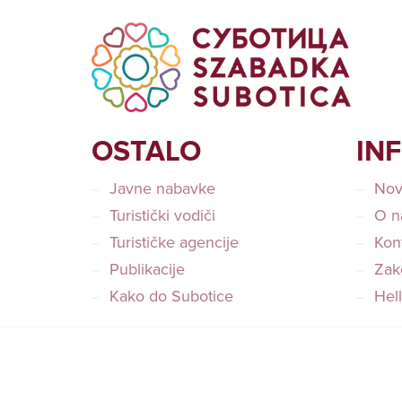
OSTALO
IN
Javne nabavke
Nov
Turistički vodiči
O n
Turističke agencije
Kon
Publikacije
Zako
Kako do Subotice
Hel