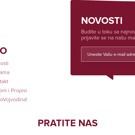
NOVOSTI
Budite u toku sa najnov
prijavite se na našu mai
FO
osti
ama
takt
ni i Propisi
loVojvodina!
PRATITE NAS