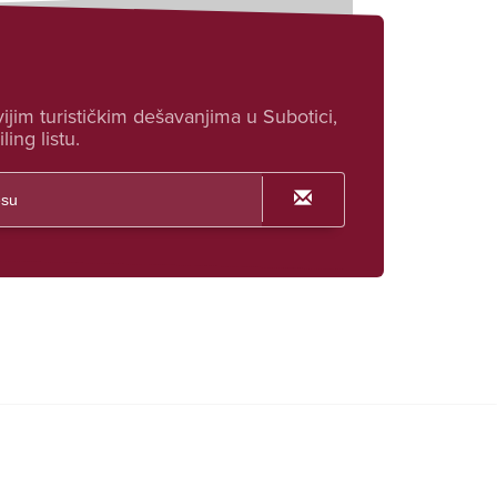
ijim turističkim dešavanjima u Subotici,
ling listu.