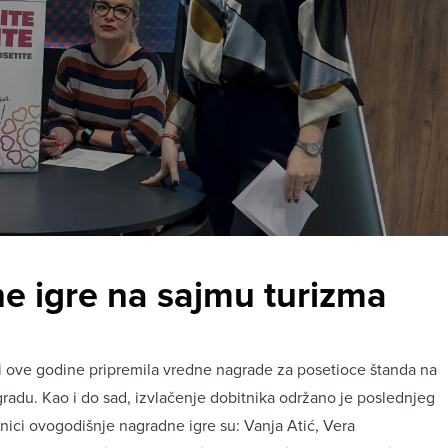
ne igre na sajmu turizma
e i ove godine pripremila vredne nagrade za posetioce štanda na
du. Kao i do sad, izvlačenje dobitnika održano je poslednjeg
nici ovogodišnje nagradne igre su: Vanja Atić, Vera