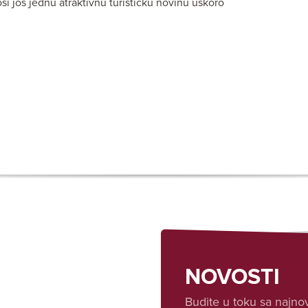
si još jednu atraktivnu turističku novinu uskoro
NOVOSTI
Budite u toku sa najnov