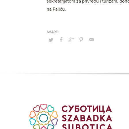
sekretarijatom za privredu i turizam, dono
na Paliću.