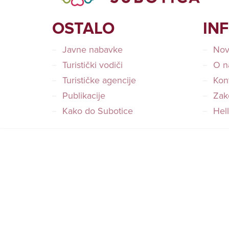
OSTALO
IN
Javne nabavke
Nov
Turistički vodiči
O n
Turističke agencije
Kon
Publikacije
Zako
Kako do Subotice
Hel