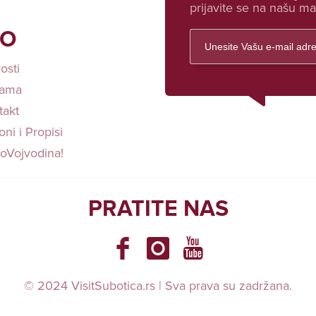
prijavite se na našu mai
FO
osti
ama
takt
ni i Propisi
loVojvodina!
PRATITE NAS
© 2024 VisitSubotica.rs | Sva prava su zadržana.