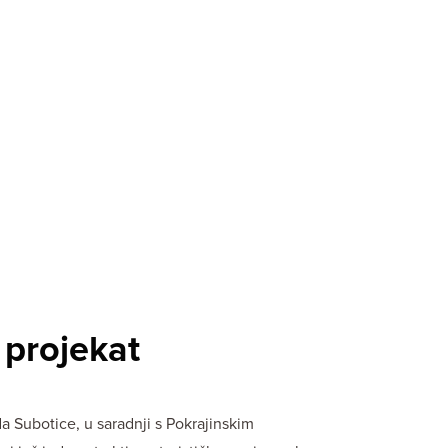
UBOTICU
ŠTA RADITI
ŠTA VIDETI
OKOLINA
projekat
da Subotice, u saradnji s Pokrajinskim