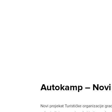
The Official Tourism Website of Subotica
DOŽIVITE S
20.11.2025
/
PUBLISHED IN
VESTI
Autokamp – Novi 
Novi projekat Turističke organizacije gra