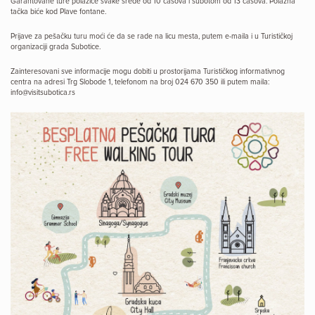
Garantovane ture polaziće svake srede od 10 časova i subotom od 13 časova. Polazna
tačka biće kod Plave fontane.
Prijave za pešačku turu moći će da se rade na licu mesta, putem e-maila i u Turističkoj
organizaciji grada Subotice.
Zainteresovani sve informacije mogu dobiti u prostorijama Turističkog informativnog
centra na adresi Trg Slobode 1, telefonom na broj 024 670 350 ili putem maila:
info@visitsubotica.rs