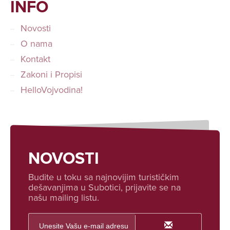
INFO
Novosti
O nama
Kontakt
Zakoni i Propisi
HelloVojvodina!
NOVOSTI
Budite u toku sa najnovijim turističkim
dešavanjima u Subotici, prijavite se na
našu mailing listu.