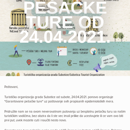
PEŠAČKE
TURE OD
24.04.2021.
Poštovani,
Turistička organizacija grada Subotice od subote, 24.04.2021. ponovo organizuje
“Garantovane pešačke ture“ uz poštovanje svih propisanih epidemioloških mera.
Pridružite nam se na ovom neverovatnom putovanju uz besplatnu pešačku turu sa našim
turističkim vodičima, bez obzira da li ste vec imali prilike da ucestvujete ili ce vam ovo biti
prvi put, uvek mozete cuti i naučiti nesto novo.