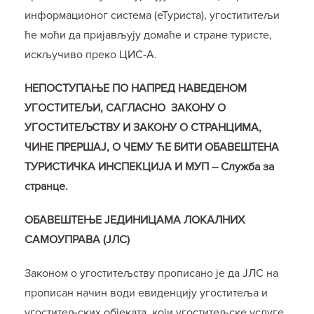
информационог система (еТуриста), угостититељи
ће моћи да пријављују домаће и стране туристе,
искључиво преко ЦИС-А.
НЕПОСТУПАЊЕ ПО НАПРЕД НАВЕДЕНОМ
УГОСТИТЕЉИ, САГЛАСНО ЗАКОНУ О
УГОСТИТЕЉСТВУ И ЗАКОНУ О СТРАНЦИМА,
ЧИНЕ ПРЕРШАЈ, О ЧЕМУ ЋЕ БИТИ ОБАВЕШТЕНА
ТУРИСТИЧКА ИНСПЕКЦИЈА И МУП – Служба за
странце.
ОБАВЕШТЕЊЕ ЈЕДИНИЦАМА ЛОКАЛНИХ
САМОУПРАВА (ЈЛС)
Законом о угоститељству прописано је да ЈЛС на
прописан начин води евиденцију угоститеља и
угоститељских објеката, који угоститељске услуге