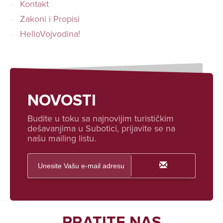
Kontakt
Zakoni i Propisi
HelloVojvodina!
NOVOSTI
Budite u toku sa najnovijim turističkim
dešavanjima u Subotici, prijavite se na
našu mailing listu.
PRATITE NAS