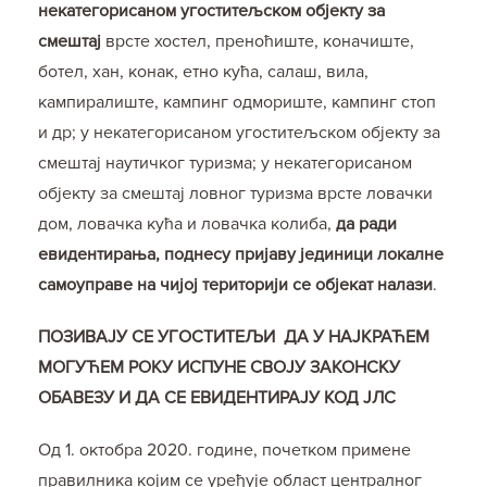
некатегорисаном угоститељском објекту за
смештај
врсте хостел, преноћиште, коначиште,
ботел, хан, конак, етно кућа, салаш, вила,
кампиралиште, кампинг одмориште, кампинг стоп
и др; у некатегорисаном угоститељском објекту за
смештај наутичког туризма; у некатегорисаном
објекту за смештај ловног туризма врсте ловачки
дом, ловачка кућа и ловачка колиба,
да
ради
евидентирања, поднесу пријаву јединици локалне
самоуправе на чијој територији се објекат налази
.
ПОЗИВАЈУ СЕ УГОСТИТЕЉИ ДА У НАЈКРАЋЕМ
МОГУЋЕМ РОКУ ИСПУНЕ СВОЈУ ЗАКОНСКУ
ОБАВЕЗУ И ДА СЕ ЕВИДЕНТИРАЈУ КОД ЈЛС
Од 1. октобра 2020. године, почетком примене
правилника којим се уређује област централног