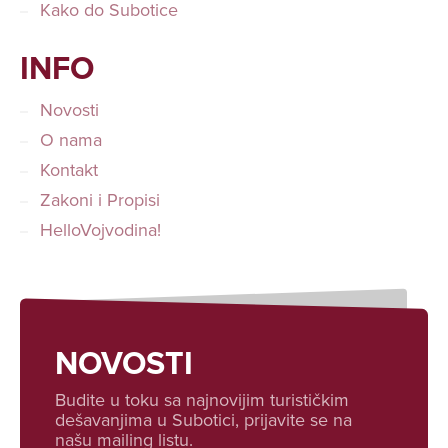
Kako do Subotice
INFO
Novosti
O nama
Kontakt
Zakoni i Propisi
HelloVojvodina!
NOVOSTI
Budite u toku sa najnovijim turističkim
dešavanjima u Subotici, prijavite se na
našu mailing listu.