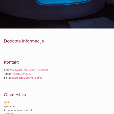
Dodatne informacije
Kontakt
Address:
Lajoša Joa 52/6/67, Subotica
Phone:
+381693744323
E-mail:
radmilaracic.rr@gmail.com
O smeštaju
apartman
Accommodation units: 1