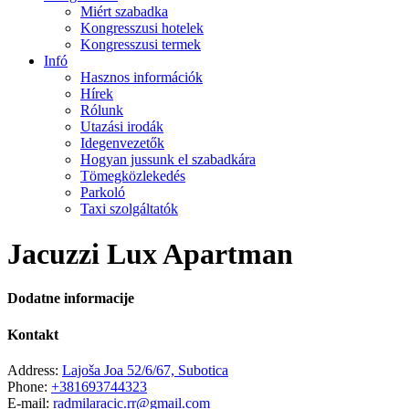
Miért szabadka
Kongresszusi hotelek
Kongresszusi termek
Infó
Hasznos információk
Hírek
Rólunk
Utazási irodák
Idegenvezetők
Hogyan jussunk el szabadkára
Tömegközlekedés
Parkoló
Taxi szolgáltatók
Jacuzzi Lux Apartman
Dodatne informacije
Kontakt
Address:
Lajoša Joa 52/6/67, Subotica
Phone:
+381693744323
E-mail:
radmilaracic.rr@gmail.com