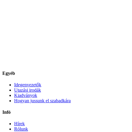
Egyéb
Idegenvezetők
Utazási irodák
Kiadványok
Hogyan jussunk el szabadkára
Infó
Hírek
Rólunk