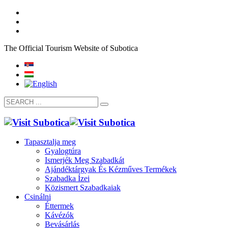
The Official Tourism Website of Subotica
Tapasztalja meg
Gyalogtúra
Ismerjék Meg Szabadkát
Ajándéktárgyak És Kézműves Termékek
Szabadka Ízei
Közismert Szabadkaiak
Csinálni
Éttermek
Kávézók
Bevásárlás