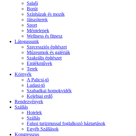
Salaši
Borút
Színházak és mozik
Játszóterek
Sport
Méntelepek
Wellness és fitnesz
Látogassunk
Szecessziós építészet
Múzeumok és galériák
Szakrális építészet
Emlékművek
Terek
Környék
A Palicsi-tó
Ludasi-tó
Szabadkai homokvidék
Kelebiai erdő
Rendezvények
Szállás
Hotelek
Szállás
Falusi turizmussal foglalkozó háztartások
Egyéb Szállások
Kongresszus