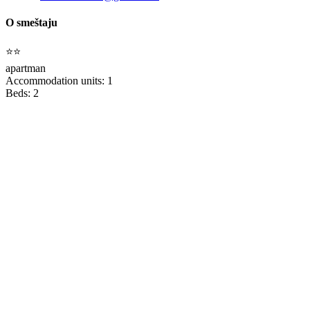
O smeštaju
⭐⭐
apartman
Accommodation units: 1
Beds: 2