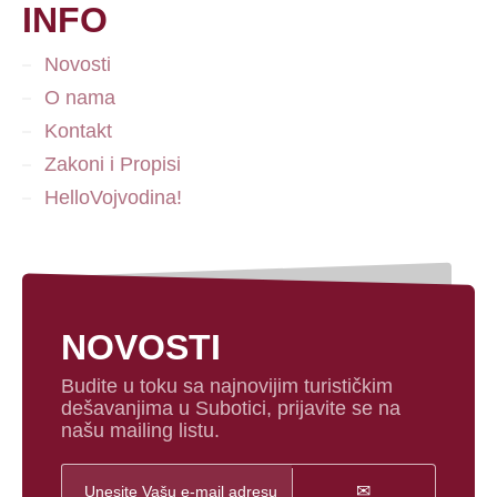
INFO
Novosti
O nama
Kontakt
Zakoni i Propisi
HelloVojvodina!
NOVOSTI
Budite u toku sa najnovijim turističkim
dešavanjima u Subotici, prijavite se na
našu mailing listu.