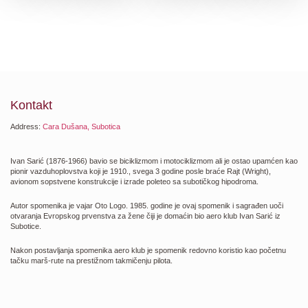
Kontakt
Address:
Cara Dušana, Subotica
Ivan Sarić (1876-1966) bavio se biciklizmom i motociklizmom ali je ostao upamćen kao
pionir vazduhoplovstva koji je 1910., svega 3 godine posle braće Rajt (Wright),
avionom sopstvene konstrukcije i izrade poleteo sa subotičkog hipodroma.
Autor spomenika je vajar Oto Logo. 1985. godine je ovaj spomenik i sagrađen uoči
otvaranja Evropskog prvenstva za žene čiji je domaćin bio aero klub Ivan Sarić iz
Subotice.
Nakon postavljanja spomenika aero klub je spomenik redovno koristio kao početnu
tačku marš-rute na prestižnom takmičenju pilota.