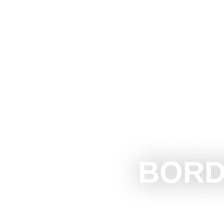
The Official Tourism Website of Subotica
DOŽIVITE S
BORD