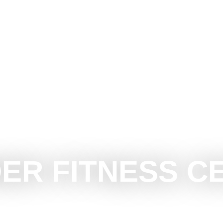
UBOTICU
ŠTA RADITI
ŠTA VIDETI
OKOLINA
ER FITNESS C