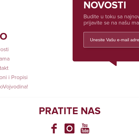
NOVOSTI
Budite u toku sa najnov
prijavite se na našu mai
FO
osti
ama
takt
ni i Propisi
loVojvodina!
PRATITE NAS