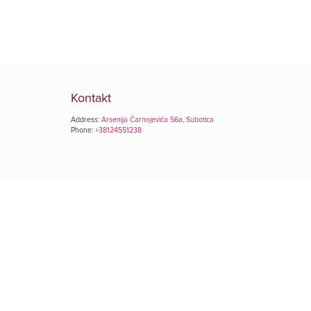
Kontakt
Address:
Arsenija Čarnojevića 56a, Subotica
Phone:
+38124551238