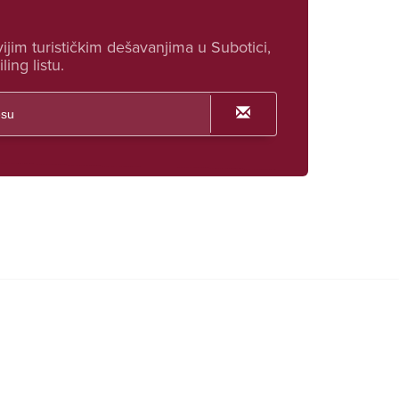
ijim turističkim dešavanjima u Subotici,
ling listu.