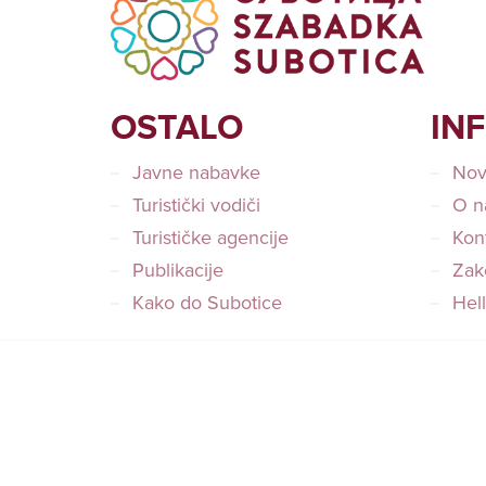
OSTALO
IN
Javne nabavke
Nov
Turistički vodiči
O n
Turističke agencije
Kon
Publikacije
Zako
Kako do Subotice
Hel