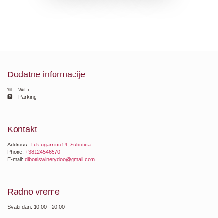
Dodatne informacije
📶 – WiFi
🅿️ – Parking
Kontakt
Address:
Tuk ugarnice14, Subotica
Phone:
+38124546570
E-mail:
diboniswinerydoo@gmail.com
Radno vreme
Svaki dan: 10:00 - 20:00