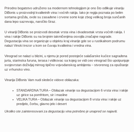
Prirodno bogatstvo udruženo sa modernom tehnologijom je ono što odlikuje vinariju
DiBonis u proizvodnji kvalitetnih vina i voćnih rakija. Iako je regija poznata po belim
sortama grožđa, ovde su zasađene i crvene sorte koje zbog velikog broja sunčanih
dana lepo sazrevaju, naročito širaz.
U vinariji DiBonis se proizvodi desetak vrsta vina i dvadesetak vrsta voćnih rakija. I
vina i rakije DiBonis su na brojnim takmičenjima osvojila značajne nagrade.
Degustacija vina se organizuje u objektu kraj vinarije gde se u rustikalnom podrumu
nalazi Vinski trezor u kom se čuvaju kvalitetna i vredna vina.
Vinograd se nalazi u blizini, u njemu je pored postojeće salašarske kućice sagrađena
jurta, starinska furuna, terasa i vidikovac sa kojeg se vidi ceo vinograd što upotpunjuje
svojevrstan doživljaj mirnog tipično vojvođanskog ambijenta – stvorenog za opuštanje
uz vrhunsko vino.
Vinarija DiBonis Vam nudi sledeće vidove obilazaka:
STANDARDNA TURA – Obilazak vinarije sa degustacijom 6 vrsta vina i rakije
uz girice sa pomfritom, sir i masline
VELIKA TURA – Obilazak vinarije sa degustacijom 8 vrsta vina i rakije uz
predjelo, čorbu, glavno jelo i desert
Ukoliko ste zainteresovani za degustaciju vina potrebno je unapred se najaviti.