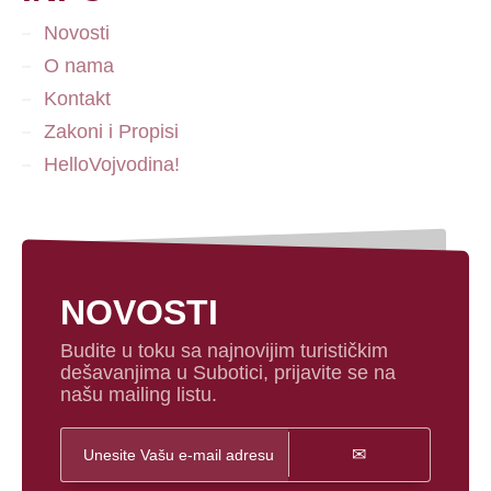
Novosti
O nama
Kontakt
Zakoni i Propisi
HelloVojvodina!
NOVOSTI
Budite u toku sa najnovijim turističkim
dešavanjima u Subotici, prijavite se na
našu mailing listu.