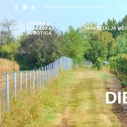
The Official Tourism Website of Subotica
TAPASZTALJA ME
DI