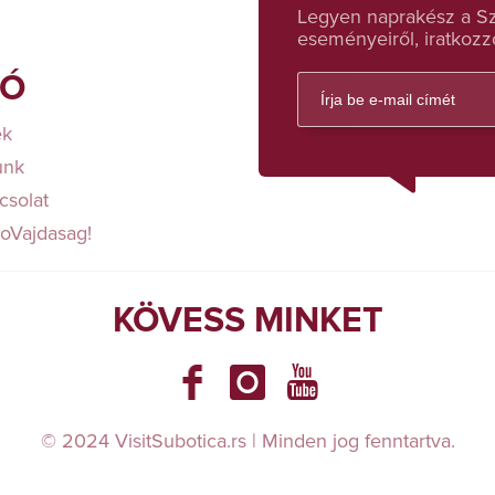
Legyen naprakész a Sza
eseményeiről, iratkozzo
FÓ
ek
unk
csolat
loVajdasag!
KÖVESS MINKET
© 2024 VisitSubotica.rs | Minden jog fenntartva.