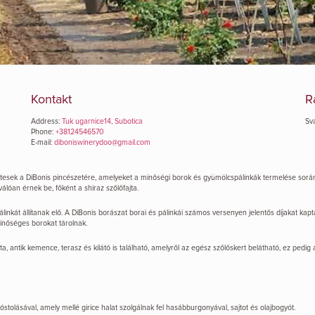
Kontakt
R
Address:
Tuk ugarnice14, Subotica
Sv
Phone:
+38124546570
E-mail:
diboniswinerydoo@gmail.com
tesek a DiBonis pincészetére, amelyeket a minőségi borok és gyümölcspálinkák termelése során a
álóan érnek be, főként a shiraz szőlőfajta.
álinkát állítanak elő. A DiBonis borászat borai és pálinkái számos versenyen jelentős díjakat ka
minőséges borokat tárolnak.
ta, antik kemence, terasz és kilátó is található, amelyről az egész szőlőskert belátható, ez ped
tolásával, amely mellé girice halat szolgálnak fel hasábburgonyával, sajtot és olajbogyót.