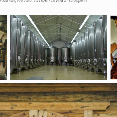
val, amely mellé előétel, leves, főétel és desszert kerül felszolgálásra.