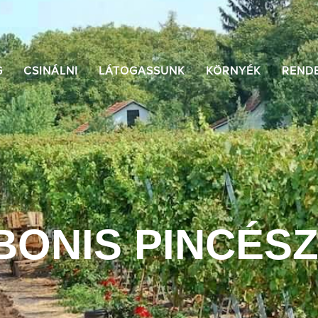
G
CSINÁLNI
LÁTOGASSUNK
KÖRNYÉK
REND
BONIS PINCÉS