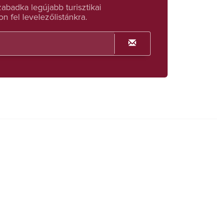
badka legújabb turisztikai
n fel levelezőlistánkra.