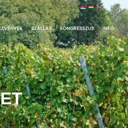
EZVÉNYEK
SZÁLLÁS
KONGRESSZUS
INFÓ
ZET