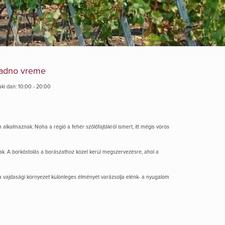
adno vreme
aki dan: 10:00 - 20:00
lkalmaznak. Noha a régió a fehér szőlőfajtákról ismert, itt mégis vörös
ptak. A borkóstolás a borászathoz közel kerül megszervezésre, ahol a
ig a vajdasági környezet különleges élményét varázsolja elénk- a nyugalom