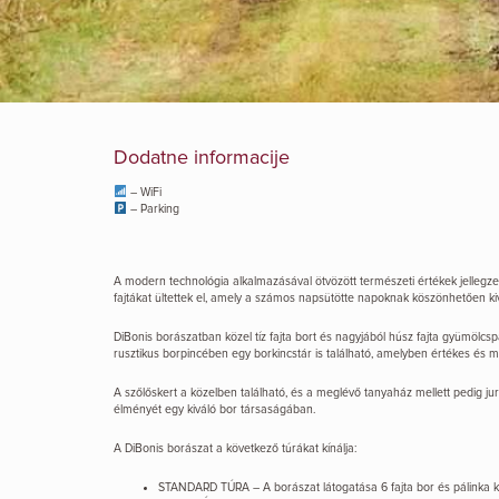
Dodatne informacije
– WiFi
– Parking
A modern technológia alkalmazásával ötvözött természeti értékek jellegze
fajtákat ültettek el, amely a számos napsütötte napoknak köszönhetően kiv
DiBonis borászatban közel tíz fajta bort és nagyjából húsz fajta gyümölcsp
rusztikus borpincében egy borkincstár is található, amelyben értékes és 
A szőlőskert a közelben található, és a meglévő tanyaház mellett pedig jur
élményét egy kiváló bor társaságában.
A DiBonis borászat a következő túrákat kínálja:
STANDARD TÚRA – A borászat látogatása 6 fajta bor és pálinka kós