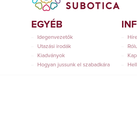
EGYÉB
IN
Idegenvezetők
Hír
Utazási irodák
Ról
Kiadványok
Kap
Hogyan jussunk el szabadkára
Hel