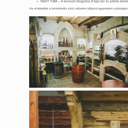
NAGY TÚRA – A borászat látogatása 8 fajta bor és pálinka kóstolásá
Ha érdekeltek a borkóstolás iránt, előzetes időpont egyeztetés szükséges.