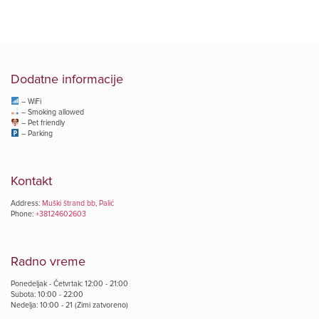
Dodatne informacije
– WiFi
– Smoking allowed
– Pet friendly
– Parking
Kontakt
Address:
Muški štrand bb, Palić
Phone:
+38124602603
Radno vreme
Ponedeljak - Četvrtak: 12:00 - 21:00
Subota: 10:00 - 22:00
Nedelja: 10:00 - 21 (Zimi zatvoreno)