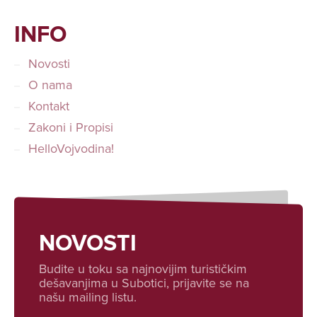
INFO
Novosti
O nama
Kontakt
Zakoni i Propisi
HelloVojvodina!
NOVOSTI
Budite u toku sa najnovijim turističkim
dešavanjima u Subotici, prijavite se na
našu mailing listu.