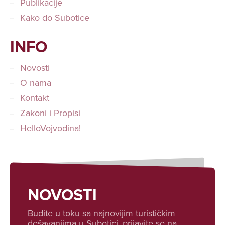
Publikacije
Kako do Subotice
INFO
Novosti
O nama
Kontakt
Zakoni i Propisi
HelloVojvodina!
NOVOSTI
Budite u toku sa najnovijim turističkim
dešavanjima u Subotici, prijavite se na