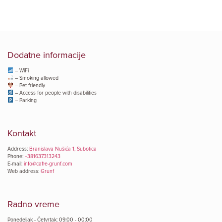
Dodatne informacije
– WiFi
– Smoking allowed
– Pet friendly
– Access for people with disabilities
– Parking
Kontakt
Address:
Branislava Nušića 1, Subotica
Phone:
+381637313243
E-mail:
info@caffe-grunf.com
Web address:
Grunf
Radno vreme
Ponedeljak - Četvrtak: 09:00 - 00:00