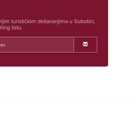
ijim turističkim dešavanjima u Subotici,
ling listu.