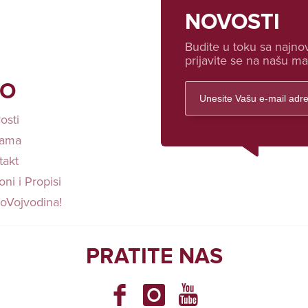
NOVOSTI
Budite u toku sa najnov
prijavite se na našu mai
FO
osti
ama
takt
ni i Propisi
loVojvodina!
PRATITE NAS