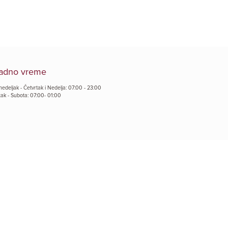
adno vreme
edeljak - Četvrtak i Nedelja: 07:00 - 23:00
tak - Subota: 07:00- 01:00