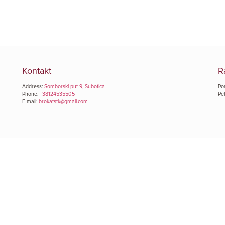
Kontakt
R
Address:
Somborski put 9, Subotica
Pon
Phone:
+38124535505
Pe
E-mail:
brokatstk@gmail.com