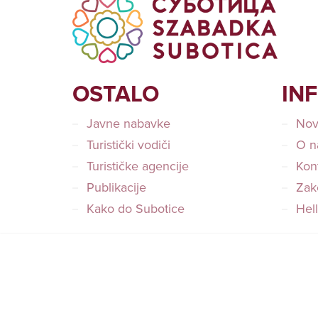
OSTALO
IN
Javne nabavke
Nov
Turistički vodiči
O n
Turističke agencije
Kon
Publikacije
Zako
Kako do Subotice
Hel