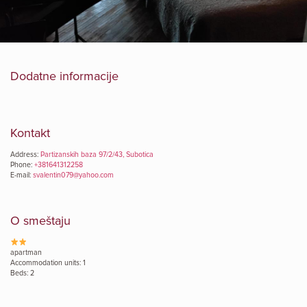
Dodatne informacije
Kontakt
Address:
Partizanskih baza 97/2/43, Subotica
Phone:
+381641312258
E-mail:
svalentin079@yahoo.com
O smeštaju
apartman
Accommodation units: 1
Beds: 2