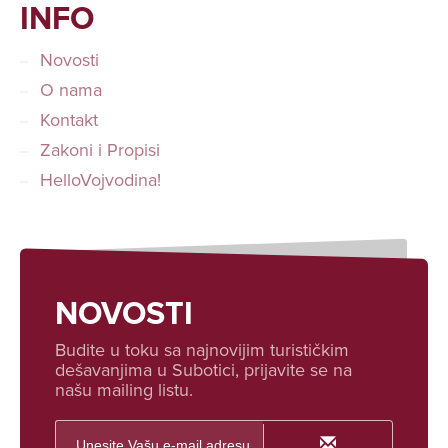
INFO
Novosti
O nama
Kontakt
Zakoni i Propisi
HelloVojvodina!
NOVOSTI
Budite u toku sa najnovijim turističkim
dešavanjima u Subotici, prijavite se na
našu mailing listu.