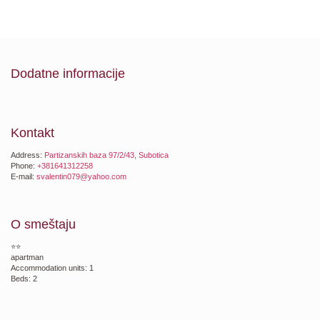
Dodatne informacije
Kontakt
Address:
Partizanskih baza 97/2/43, Subotica
Phone:
+381641312258
E-mail:
svalentin079@yahoo.com
O smeštaju
⭐⭐
apartman
Accommodation units: 1
Beds: 2