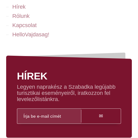
Hírek
Rólunk
Kapcsolat
HelloVajdasag!
HÍREK
Legyen naprakész a Szabadka legújabb
turisztikai eseményeiről, iratkozzon fel
levelezőlistánkra.