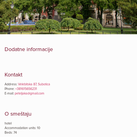
Dodatne informacije
Kontakt
Address:
Velebitska 87, Subotica
Phone:
+381615656231
E-mail:
peteljaka@gmail.com
O smeštaju
hotel
Accommodation units: 10
Beds: 74