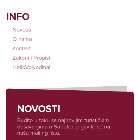
INFO
Novosti
O nama
Kontakt
Zakoni i Propisi
HelloVojvodina!
NOVOSTI
Budite u toku sa najnovijim turističkim
dešavanjima u Subotici, prijavite se na
našu mailing listu.