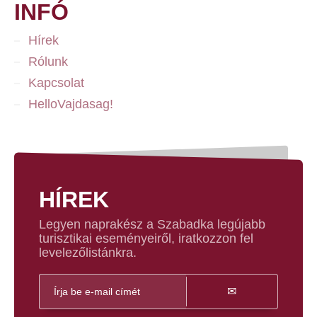
INFÓ
Hírek
Rólunk
Kapcsolat
HelloVajdasag!
HÍREK
Legyen naprakész a Szabadka legújabb
turisztikai eseményeiről, iratkozzon fel
levelezőlistánkra.