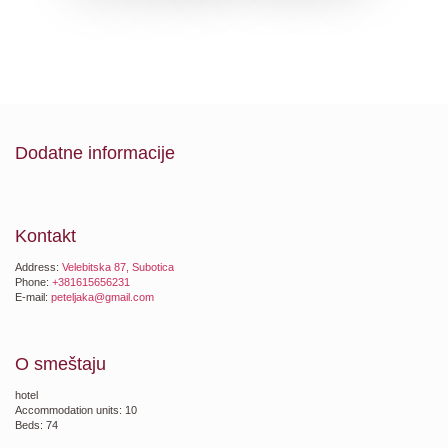
Dodatne informacije
Kontakt
Address:
Velebitska 87, Subotica
Phone:
+381615656231
E-mail:
peteljaka@gmail.com
O smeštaju
hotel
Accommodation units: 10
Beds: 74