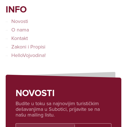
INFO
Novosti
O nama
Kontakt
Zakoni i Propisi
HelloVojvodina!
NOVOSTI
Budite u toku sa najnovijim turističkim
dešavanjima u Subotici, prijavite se na
našu mailing listu.