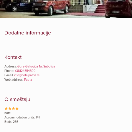
Dodatne informacije
Kontakt
Address:
Đure Đakovića 1a, Subotica
Phone:
+38124554500
E-mail:
info@hotelpatria.rs
Web address:
Patria
O smeštaju
hotel
Accommodation units: 141
Beds: 256