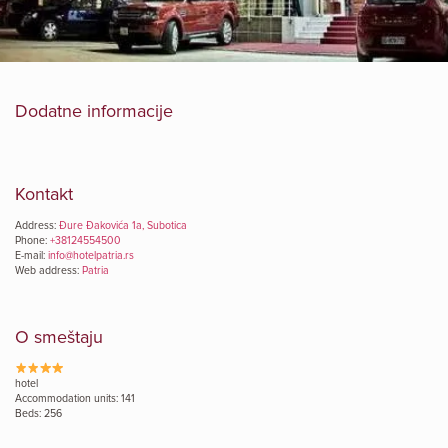
Dodatne informacije
Kontakt
Address:
Đure Đakovića 1a, Subotica
Phone:
+38124554500
E-mail:
info@hotelpatria.rs
Web address:
Patria
O smeštaju
hotel
Accommodation units: 141
Beds: 256