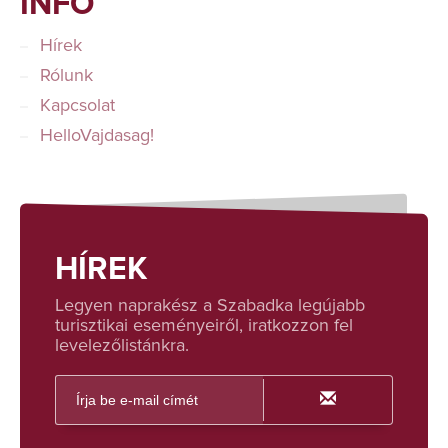
INFÓ
Hírek
Rólunk
Kapcsolat
HelloVajdasag!
HÍREK
Legyen naprakész a Szabadka legújabb
turisztikai eseményeiről, iratkozzon fel
levelezőlistánkra.