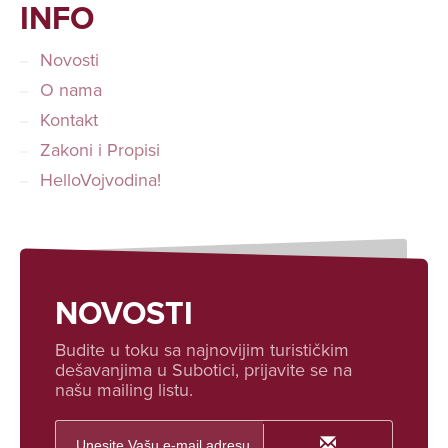
INFO
Novosti
O nama
Kontakt
Zakoni i Propisi
HelloVojvodina!
NOVOSTI
Budite u toku sa najnovijim turističkim
dešavanjima u Subotici, prijavite se na
našu mailing listu.