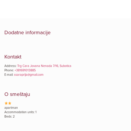
Dodatne informacije
Kontakt
Address:
Trg Cara Jovana Nenada 7/16, Subotica
Phone:
+381691013885
E-mail:
ssaraprlja@gmail.com
O smeštaju
apartman
Accommodation units: 1
Beds: 2