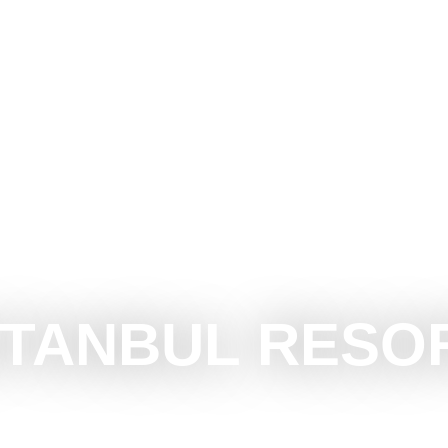
UBOTICU
ŠTA RADITI
ŠTA VIDETI
OKOLINA
STANBUL RESO