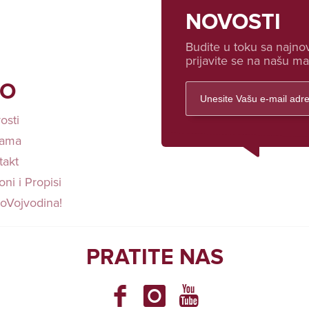
NOVOSTI
Budite u toku sa najnov
prijavite se na našu mai
FO
osti
ama
takt
ni i Propisi
loVojvodina!
PRATITE NAS