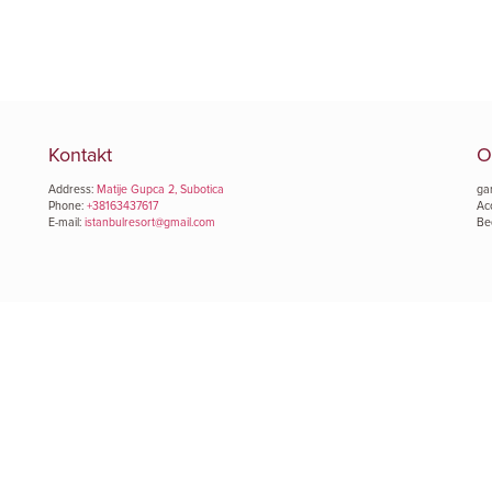
Kontakt
O
Address:
Matije Gupca 2, Subotica
ga
Phone:
+38163437617
Ac
E-mail:
istanbulresort@gmail.com
Be