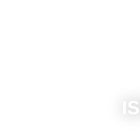
The Official Tourism Website of Subotica
DOŽIVITE S
I