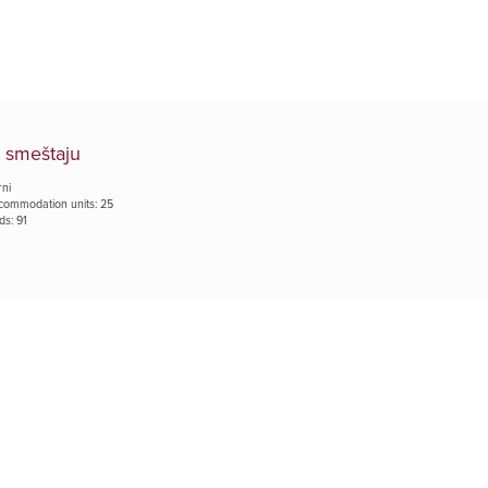
 smeštaju
rni
commodation units: 25
ds: 91