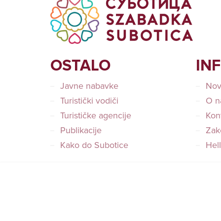
OSTALO
IN
Javne nabavke
Nov
Turistički vodiči
O n
Turističke agencije
Kon
Publikacije
Zako
Kako do Subotice
Hel