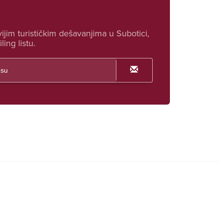
ijim turističkim dešavanjima u Subotici,
ling listu.