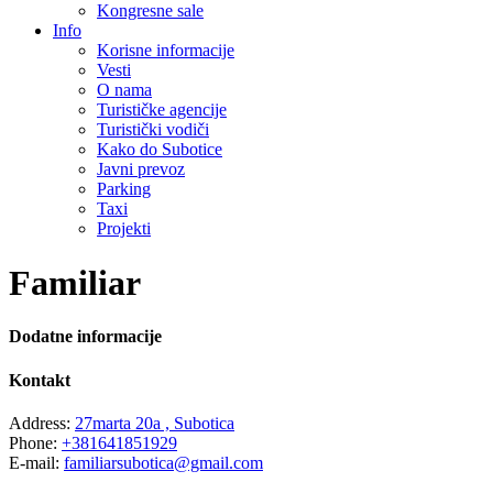
Kongresne sale
Info
Korisne informacije
Vesti
O nama
Turističke agencije
Turistički vodiči
Kako do Subotice
Javni prevoz
Parking
Taxi
Projekti
Familiar
Dodatne informacije
Kontakt
Address:
27marta 20a , Subotica
Phone:
+381641851929
E-mail:
familiarsubotica@gmail.com