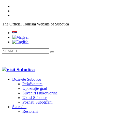
The Official Tourism Website of Subotica
Doživite Suboticu
Pešačka tura
Upoznajte grad
Suveniri i rukotvorine
Ukusi Subotice
Poznati Subotičani
Šta raditi
Restorani