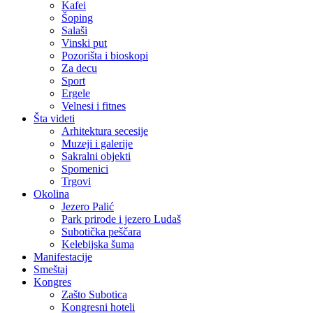
Kafei
Šoping
Salaši
Vinski put
Pozorišta i bioskopi
Za decu
Sport
Ergele
Velnesi i fitnes
Šta videti
Arhitektura secesije
Muzeji i galerije
Sakralni objekti
Spomenici
Trgovi
Okolina
Jezero Palić
Park prirode i jezero Ludaš
Subotička peščara
Kelebijska šuma
Manifestacije
Smeštaj
Kongres
Zašto Subotica
Kongresni hoteli