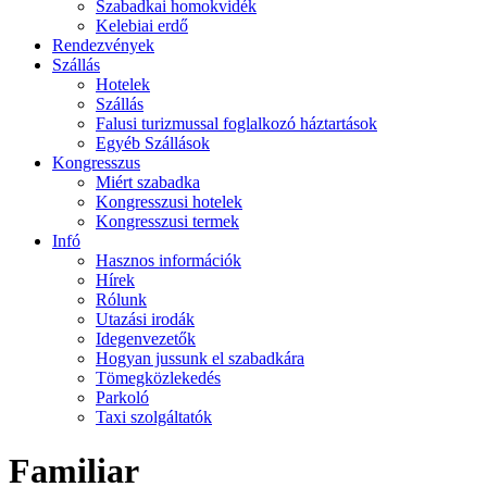
Szabadkai homokvidék
Kelebiai erdő
Rendezvények
Szállás
Hotelek
Szállás
Falusi turizmussal foglalkozó háztartások
Egyéb Szállások
Kongresszus
Miért szabadka
Kongresszusi hotelek
Kongresszusi termek
Infó
Hasznos információk
Hírek
Rólunk
Utazási irodák
Idegenvezetők
Hogyan jussunk el szabadkára
Tömegközlekedés
Parkoló
Taxi szolgáltatók
Familiar