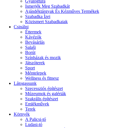
Gyalogtúra
Ismerjék Meg Szabadkát
Ajándéktárgyak És Kézműves Termékek
Szabadka Ízei
Közismert Szabadkaiak
Csinálni
Éttermek
Kávézók
Bevásárlás
Salaši
Borút
Színházak és mozik
Játszóterek
Sport
Méntelepek
Wellness és fitnesz
Látogassunk
Szecessziós építészet
Múzeumok és galériák
Szakrális építészet
Emlékművek
Terek
Környék
A Palicsi-tó
Ludasi-tó