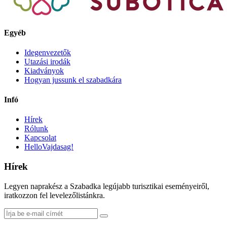
Egyéb
Idegenvezetők
Utazási irodák
Kiadványok
Hogyan jussunk el szabadkára
Infó
Hírek
Rólunk
Kapcsolat
HelloVajdasag!
Hírek
Legyen naprakész a Szabadka legújabb turisztikai eseményeiről,
iratkozzon fel levelezőlistánkra.