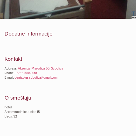
Dodatne informacije
Kontakt
Address:
Aksentija Marodića 56, Subotica
Phone:
+38162544000
E-mail:
denis.plus.subotica@gmail.com
O smeštaju
hotel
Accommodation units: 15
Beds: 32