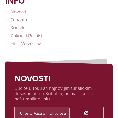
INFO
Novosti
O nama
Kontakt
Zakoni i Propisi
HelloVojvodina!
NOVOSTI
Budite u toku sa najnovijim turističkim
dešavanjima u Subotici, prijavite se na
našu mailing listu.