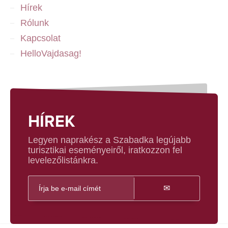
Hírek
Rólunk
Kapcsolat
HelloVajdasag!
HÍREK
Legyen naprakész a Szabadka legújabb
turisztikai eseményeiről, iratkozzon fel
levelezőlistánkra.