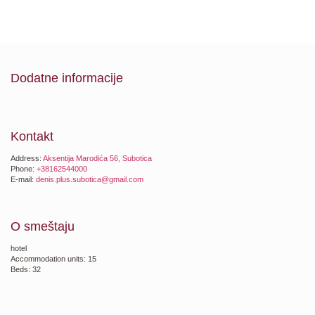
Dodatne informacije
Kontakt
Address:
Aksentija Marodića 56, Subotica
Phone:
+38162544000
E-mail:
denis.plus.subotica@gmail.com
O smeštaju
hotel
Accommodation units: 15
Beds: 32