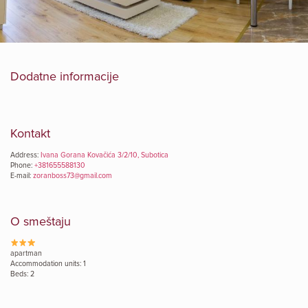
Dodatne informacije
Kontakt
Address:
Ivana Gorana Kovačića 3/2/10, Subotica
Phone:
+381655588130
E-mail:
zoranboss73@gmail.com
O smeštaju
apartman
Accommodation units: 1
Beds: 2