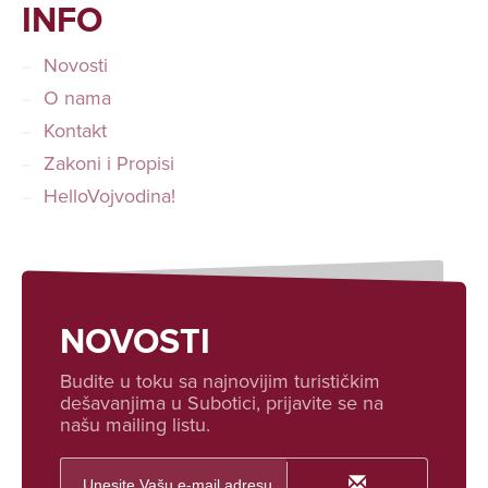
INFO
Novosti
O nama
Kontakt
Zakoni i Propisi
HelloVojvodina!
NOVOSTI
Budite u toku sa najnovijim turističkim
dešavanjima u Subotici, prijavite se na
našu mailing listu.