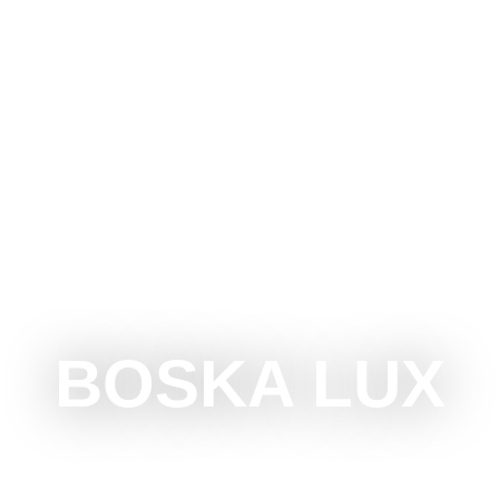
G
CSINÁLNI
LÁTOGASSUNK
KÖRNYÉK
REND
BOSKA LUX