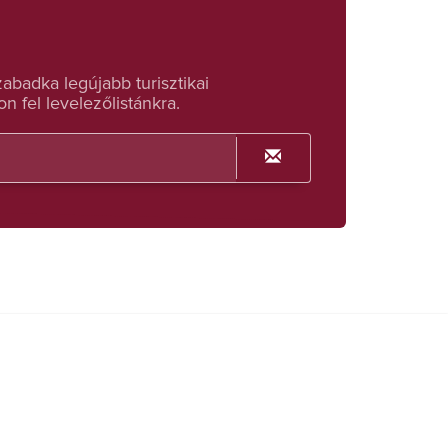
badka legújabb turisztikai
n fel levelezőlistánkra.