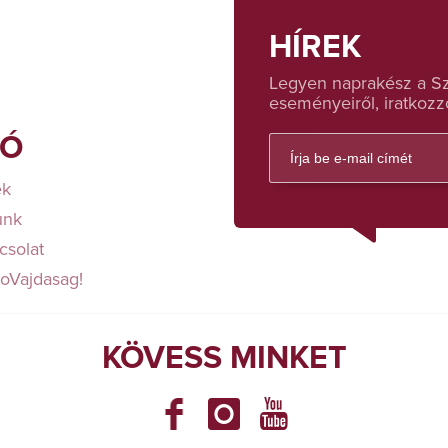
HÍREK
Legyen naprakész a Sza
eseményeiről, iratkozzo
FÓ
ek
unk
csolat
loVajdasag!
KÖVESS MINKET