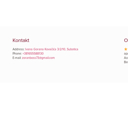
Kontakt
O
Address:
Ivana Gorana Kovačića 3/2/10, Subotica
Phone:
+381655588130
ap
E-mail:
zoranboss73@gmail.com
Ac
Be