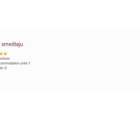
 smeštaju
artman
commodation units: 1
ds: 2