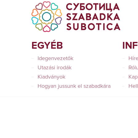
EGYÉB
IN
Idegenvezetők
Hír
Utazási irodák
Ról
Kiadványok
Kap
Hogyan jussunk el szabadkára
Hel