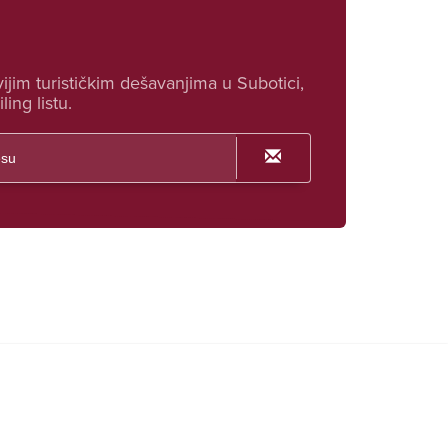
ijim turističkim dešavanjima u Subotici,
ling listu.