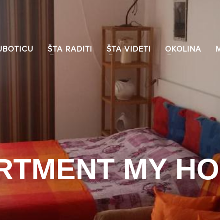
UBOTICU
ŠTA RADITI
ŠTA VIDETI
OKOLINA
RTMENT MY HO