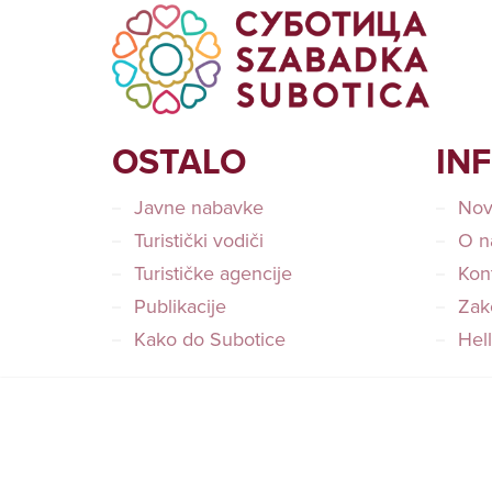
OSTALO
IN
Javne nabavke
Nov
Turistički vodiči
O n
Turističke agencije
Kon
Publikacije
Zako
Kako do Subotice
Hel