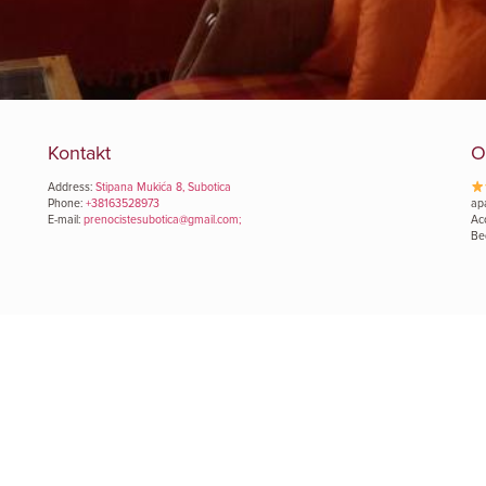
Kontakt
O
Address:
Stipana Mukića 8, Subotica
Phone:
+38163528973
ap
E-mail:
prenocistesubotica@gmail.com;
Ac
Be