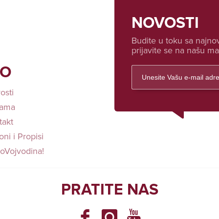
NOVOSTI
Budite u toku sa najnov
prijavite se na našu mai
FO
osti
ama
takt
ni i Propisi
loVojvodina!
PRATITE NAS