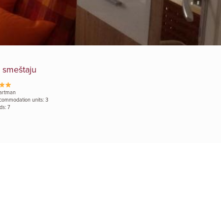
 smeštaju
artman
commodation units: 3
ds: 7