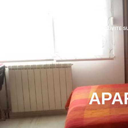
The Official Tourism Website of Subotica
DOŽIVITE S
APA