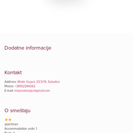
Dodatne informacije
Kontakt
Address:
Matie Gupca 33/3/19, Subotica
Phone:
+38162294262
E-mail:
mirjanabanjac@gmail.com
O smeštaju
apartman
Accommodation units: 1