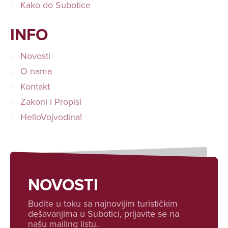
Kako do Subotice
INFO
Novosti
O nama
Kontakt
Zakoni i Propisi
HelloVojvodina!
NOVOSTI
Budite u toku sa najnovijim turističkim
dešavanjima u Subotici, prijavite se na
našu mailing listu.