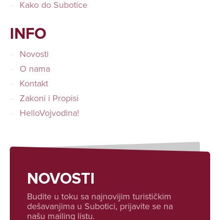
Kako do Subotice
INFO
Novosti
O nama
Kontakt
Zakoni i Propisi
HelloVojvodina!
NOVOSTI
Budite u toku sa najnovijim turističkim
dešavanjima u Subotici, prijavite se na
našu mailing listu.