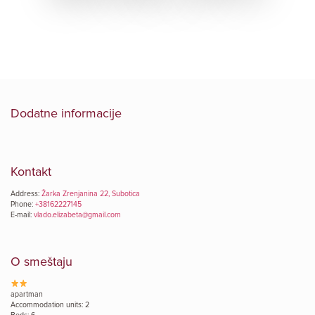
Dodatne informacije
Kontakt
Address:
Žarka Zrenjanina 22, Subotica
Phone:
+38162227145
E-mail:
vlado.elizabeta@gmail.com
O smeštaju
apartman
Accommodation units: 2