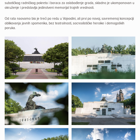
subotičkog radničkog pokreta i boraca za oslobođenje grada, skladno je ukomponovan u
okruženje i predstavlja jedinstveni memorijal trajnih vrednosti.
Od rata naovamo bio je treći po redu u Vojvodini, ali prvi po novoj, savremenoj koncepciji
oblikovanja javnih spomenika, bez teatralnosti, socrealističke heroike i demogoških
poruka.