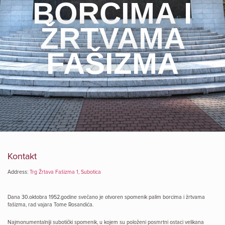
BORCIMA I
ŽRTVAMA
FAŠIZMA
Kontakt
Address:
Trg Žrtava Fašizma 1, Subotica
Dana 30.oktobra 1952.godine svečano je otvoren spomenik palim borcima i žrtvama
fašizma, rad vajara Tome Rosandića.
Najmonumentalniji subotički spomenik, u kojem su položeni posmrtni ostaci velikana