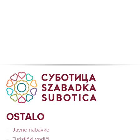
OSTALO
Javne nabavke
Turistički vodiči