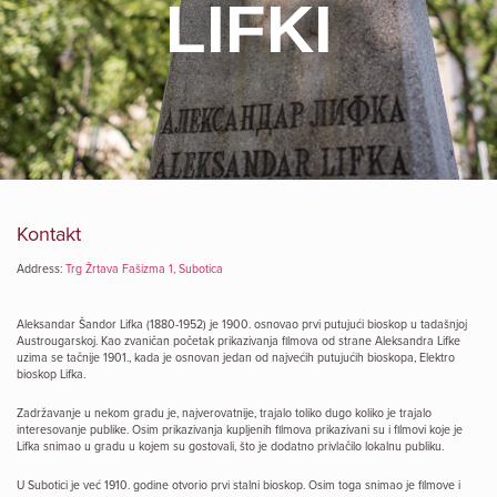
LIFKI
Kontakt
Address:
Trg Žrtava Fašizma 1, Subotica
Aleksandar Šandor Lifka (1880-1952) je 1900. osnovao prvi putujući bioskop u tadašnjoj
Austrougarskoj. Kao zvaničan početak prikazivanja filmova od strane Aleksandra Lifke
uzima se tačnije 1901., kada je osnovan jedan od najvećih putujućih bioskopa, Elektro
bioskop Lifka.
Zadržavanje u nekom gradu je, najverovatnije, trajalo toliko dugo koliko je trajalo
interesovanje publike. Osim prikazivanja kupljenih filmova prikazivani su i filmovi koje je
Lifka snimao u gradu u kojem su gostovali, što je dodatno privlačilo lokalnu publiku.
U Subotici je već 1910. godine otvorio prvi stalni bioskop. Osim toga snimao je filmove i