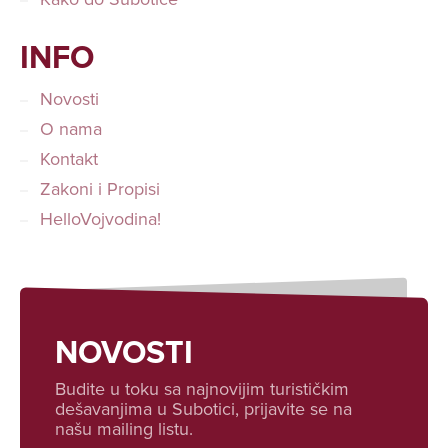
INFO
Novosti
O nama
Kontakt
Zakoni i Propisi
HelloVojvodina!
NOVOSTI
Budite u toku sa najnovijim turističkim
dešavanjima u Subotici, prijavite se na
našu mailing listu.