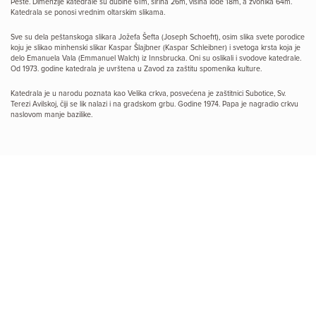
Pešte. Dimenzije katedrale su dubine 61m, širina 26m, visina lođe 18m, a zvonika 64m.
Katedrala se ponosi vrednim oltarskim slikama.
Sve su dela peštanskoga slikara Jožefa Šefta (Joseph Schoefft), osim slika svete porodice
koju je slikao minhenski slikar Kaspar Šlajbner (Kaspar Schleibner) i svetoga krsta koja je
delo Emanuela Vala (Emmanuel Walch) iz Innsbrucka. Oni su oslikali i svodove katedrale.
Od 1973. godine katedrala je uvrštena u Zavod za zaštitu spomenika kulture.
Katedrala je u narodu poznata kao Velika crkva, posvećena je zaštitnici Subotice, Sv.
Terezi Avilskoj, čiji se lik nalazi i na gradskom grbu. Godine 1974. Papa je nagradio crkvu
naslovom manje bazilike.