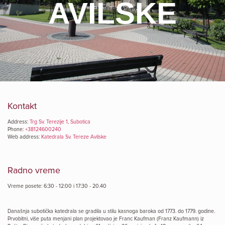
AVILSKE
Kontakt
Address:
Trg Sv. Terezije 1, Subotica
Phone:
+38124600240
Web address:
Katedrala Sv. Tereze Avilske
Radno vreme
Vreme posete: 6:30 - 12:00 i 17:30 - 20.40
Današnja subotička katedrala se gradila u stilu kasnoga baroka od 1773. do 1779. godine.
Prvobitni, više puta menjani plan projektovao je Franc Kaufman (Franz Kaufmann) iz