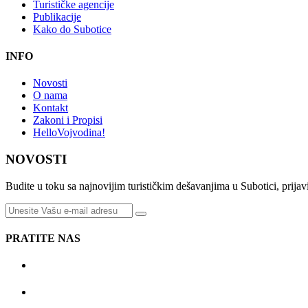
Turističke agencije
Publikacije
Kako do Subotice
INFO
Novosti
O nama
Kontakt
Zakoni i Propisi
HelloVojvodina!
NOVOSTI
Budite u toku sa najnovijim turističkim dešavanjima u Subotici, prijavi
PRATITE NAS