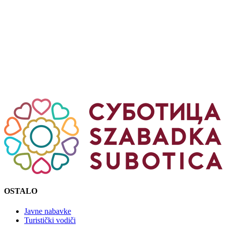
OSTALO
Javne nabavke
Turistički vodiči