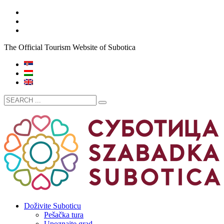
The Official Tourism Website of Subotica
Doživite Suboticu
Pešačka tura
Upoznajte grad