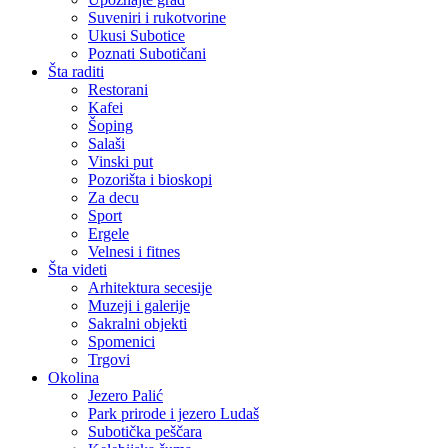
Suveniri i rukotvorine
Ukusi Subotice
Poznati Subotičani
Šta raditi
Restorani
Kafei
Šoping
Salaši
Vinski put
Pozorišta i bioskopi
Za decu
Sport
Ergele
Velnesi i fitnes
Šta videti
Arhitektura secesije
Muzeji i galerije
Sakralni objekti
Spomenici
Trgovi
Okolina
Jezero Palić
Park prirode i jezero Ludaš
Subotička peščara