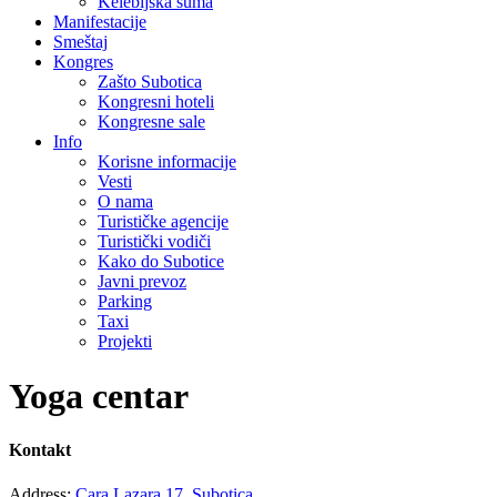
Kelebijska šuma
Manifestacije
Smeštaj
Kongres
Zašto Subotica
Kongresni hoteli
Kongresne sale
Info
Korisne informacije
Vesti
O nama
Turističke agencije
Turistički vodiči
Kako do Subotice
Javni prevoz
Parking
Taxi
Projekti
Yoga centar
Kontakt
Address:
Cara Lazara 17, Subotica