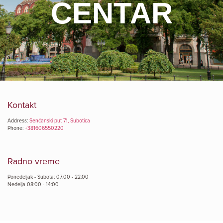
CENTAR
Kontakt
Address:
Senćanski put 71, Subotica
Phone:
+381606550220
Radno vreme
Ponedeljak - Subota: 07:00 - 22:00
Nedelja 08:00 - 14:00