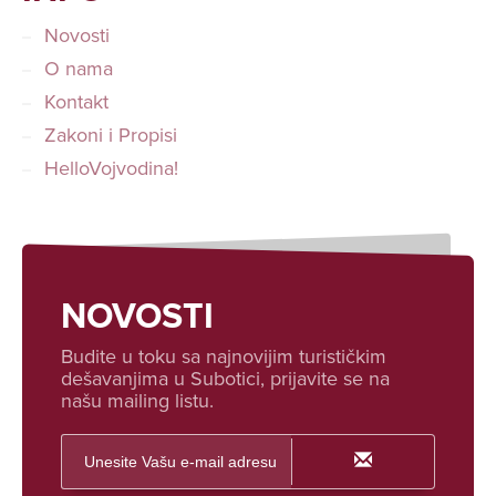
Novosti
O nama
Kontakt
Zakoni i Propisi
HelloVojvodina!
NOVOSTI
Budite u toku sa najnovijim turističkim
dešavanjima u Subotici, prijavite se na
našu mailing listu.